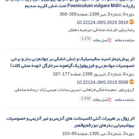
رازیانه ((Foeniculum vulgare Mill تحت تنش کلرید سدیم
دوره 6، شماره 3، مهر 1398، صفحه
359-368
10.22124/JMS.2019.3818
رضا زینلی؛ فرشاد صادقی؛ مرضیه دهقان
1.2 M
مشاهده مقاله
اصل مقاله
اثر پیش‌تیمار اسید سالیسیلیک و تنش خشکی بر جوانه‌زنی بذر و برخی
خصوصیات جوانه‌زنی و فیزیولوژیک گیاهچه سرخارگل (توده محلی کلات)
دوره 6، شماره 2، شهریور 1398، صفحه
177-187
10.22124/JMS.2019.3598
آرزو پراور؛ سعیده ملکی فراهانی؛ نسرین سادات عیسی نژاد؛ ریحانه صادقی
1.6 M
مشاهده مقاله
اصل مقاله
اثر زوال بر تغییرات آنتی ‏اکسیدانت ‏های آنزیمی و غیر آنزیمی و خصوصیات
بیوشیمیایی بذرهای جو رقم والفجر
دوره 3، شماره 3، مهر 1395، صفحه
89-103