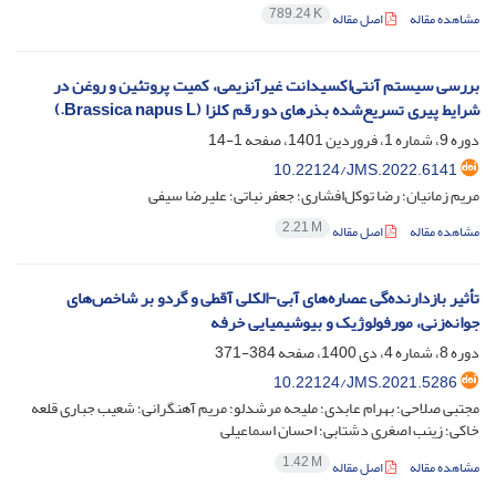
789.24 K
مشاهده مقاله
اصل مقاله
بررسی سیستم آنتی‌اکسیدانت غیرآنزیمی، کمیت پروتئین و روغن در
شرایط پیری تسریع‌شده بذرهای دو رقم کلزا (Brassica napus L.)
دوره 9، شماره 1، فروردین 1401، صفحه
1-14
10.22124/JMS.2022.6141
مریم زمانیان؛ رضا توکل‌افشاری؛ جعفر نباتی؛ علیرضا سیفی
2.21 M
مشاهده مقاله
اصل مقاله
تأثیر بازدارنده‌گی عصاره‌های آبی-الکلی آقطی و گردو بر شاخص‌های
جوانه‌زنی، مورفولوژیک و بیوشیمیایی خرفه
دوره 8، شماره 4، دی 1400، صفحه
384-371
10.22124/JMS.2021.5286
مجتبی صلاحی؛ بهرام عابدی؛ ملیحه مرشدلو؛ مریم آهنگرانی؛ شعیب جباری قلعه
خاکی؛ زینب اصغری دشتابی؛ احسان اسماعیلی
1.42 M
مشاهده مقاله
اصل مقاله