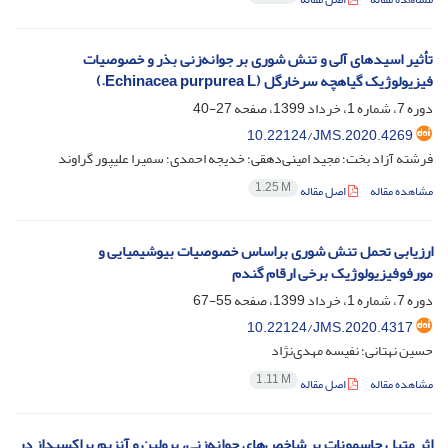
تأثیر اسیدهای آلی و تنش شوری بر جوانه‌زنی بذر و خصوصیات
فیزیولوژیک گیاهچه سرخارگل (Echinacea purpurea L.)
دوره 7، شماره 1، خرداد 1399، صفحه
27-40
10.22124/JMS.2020.4269
فرشته آزاد بخت؛ مجید امینی‌دهقی؛ خدیجه احمدی؛ سمیرا علیپور گراوند
1.25 M
مشاهده مقاله
اصل مقاله
ارزیابی تحمل تنش شوری براساس خصوصیات بیوشیمیایی و
مورفوفیزیولوژیک برخی ارقام گندم
دوره 7، شماره 1، خرداد 1399، صفحه
55-67
10.22124/JMS.2020.4317
حسین نهتانی؛ نفیسه مهدی‌نژاد
1.11 M
مشاهده مقاله
اصل مقاله
اثر متیل جاسمونات بر شاخص‌های جوانه‌زنی، پرولین و آنزیم پراکسیداز در