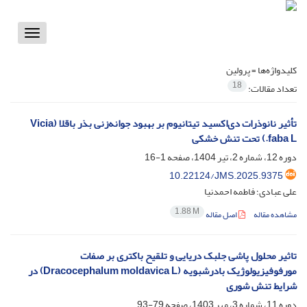
Toggle
vigation
کلیدواژه‌ها =
پرولین
18
تعداد مقالات:
تأثیر نانوذرات دی‌اکسید تیتانیوم بر بهبود جوانه‌زنی بذر باقلا (Vicia
faba L.) تحت تنش خشکی
دوره 12، شماره 2، تیر 1404، صفحه
1-16
10.22124/JMS.2025.9375
علی عبادی؛ فاطمه احمدنیا
1.88 M
مشاهده مقاله
اصل مقاله
تاثیر محلول پاشی جلبک دریایی و تلقیح باکتری بر صفات
مورفوفیزیولوژیک بادرشبویه (Dracocephalum moldavica L) در
شرایط تنش شوری
دوره 11، شماره 3، مهر 1403، صفحه
79-93