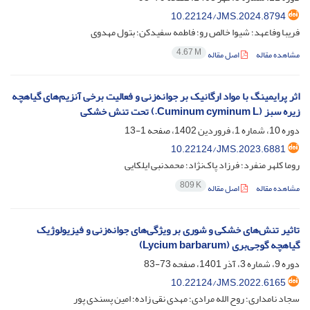
10.22124/JMS.2024.8794
فریبا وفاعهد؛ شیوا خالص رو؛ فاطمه سفیدکن؛ بتول مهدوی
4.67 M
مشاهده مقاله
اصل مقاله
اثر پرایمینگ با مواد ارگانیک بر جوانه‌زنی و فعالیت برخی آنزیم‌های گیاهچه
زیره سبز (Cuminum cyminum L.) تحت تنش خشکی
دوره 10، شماره 1، فروردین 1402، صفحه
1-13
10.22124/JMS.2023.6881
روما کلهر منفرد؛ فرزاد پاک‌نژاد؛ محمدنبی ایلکایی
809 K
مشاهده مقاله
اصل مقاله
تاثیر تنش‌های خشکی و شوری بر ویژگی‌های جوانه‌زنی و فیزیولوژیک
گیاهچه گوجی‌بری (Lycium barbarum)
دوره 9، شماره 3، آذر 1401، صفحه
73-83
10.22124/JMS.2022.6165
سجاد نامداری؛ روح الله مرادی؛ مهدی نقی زاده؛ امین پسندی پور