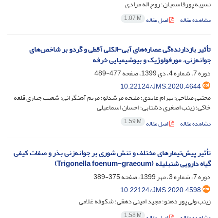
نسیبه پورقاسمیان؛ روح اله مرادی
1.07 M
مشاهده مقاله
اصل مقاله
تأثیر بازدارنده‌گی عصاره‌های آبی-الکلی آقطی و گردو بر شاخص‌های
جوانه‌زنی، مورفولوژیک و بیوشیمیایی خرفه
دوره 7، شماره 4، دی 1399، صفحه
477-489
10.22124/JMS.2020.4644
مجتبی صلاحی؛ بهرام عابدی؛ ملیحه مرشدلو؛ مریم آهنگرانی؛ شعیب جباری قلعه
خاکی؛ زینب اصغری دشتابی؛ احسان اسماعیلی
1.59 M
مشاهده مقاله
اصل مقاله
تأثیر پیش‌تیمارهای مختلف و تنش شوری بر جوانه‌زنی بذر و صفات کیفی
گیاه دارویی شنبلیله (Trigonella foenum-graecum)
دوره 7، شماره 3، مهر 1399، صفحه
375-389
10.22124/JMS.2020.4598
زینب ولی پور دهنو؛ مجید امینی دهقی؛ شکوفه غلامی
1.58 M
مشاهده مقاله
اصل مقاله