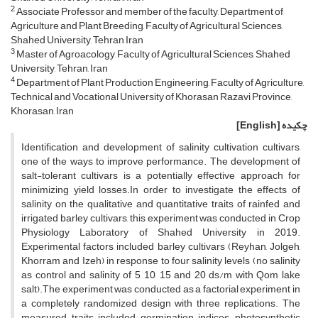
2
Associate Professor and member of the faculty, Department of
Agriculture and Plant Breeding, Faculty of Agricultural Sciences,
Shahed University, Tehran Iran
3
Master of Agroacology, Faculty of Agricultural Sciences, Shahed
University, Tehran, Iran
4
Department of Plant Production Engineering, Faculty of Agriculture,
Technical and Vocational University of Khorasan Razavi Province,
Khorasan, Iran
چکیده
[English]
Identification and development of salinity cultivation cultivars,
one of the ways to improve performance. The development of
salt-tolerant cultivars is a potentially effective approach for
minimizing yield losses.In order to investigate the effects of
salinity on the qualitative and quantitative traits of rainfed and
irrigated barley cultivars, this experiment was conducted in Crop
Physiology Laboratory of Shahed University in 2019.
Experimental factors included barley cultivars (Reyhan, Jolgeh,
Khorram and Izeh) in response to four salinity levels (no salinity
as control and salinity of 5, 10, 15 and 20 ds/m with Qom lake
salt).The experiment was conducted as a factorial experiment in
a completely randomized design with three replications. The
measured traits included germination indices, photosynthetic