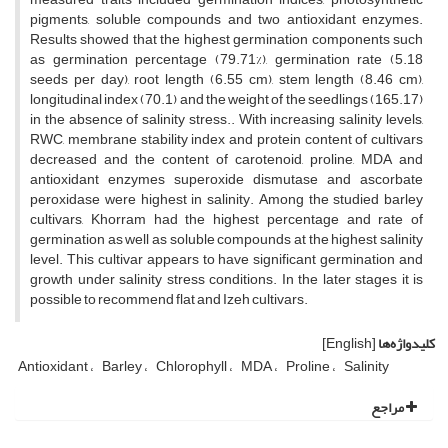
pigments, soluble compounds and two antioxidant enzymes.
Results showed that the highest germination components such
as germination percentage (79.71%), germination rate (5.18
seeds per day), root length (6.55 cm), stem length (8.46 cm),
longitudinal index (70.1) and the weight of the seedlings (165.17)
in the absence of salinity stress.. With increasing salinity levels,
RWC, membrane stability index and protein content of cultivars
decreased and the content of carotenoid, proline, MDA and
antioxidant enzymes superoxide dismutase and ascorbate
peroxidase were highest in salinity. Among the studied barley
cultivars, Khorram had the highest percentage and rate of
germination as well as soluble compounds at the highest salinity
level. This cultivar appears to have significant germination and
growth under salinity stress conditions. In the later stages it is
possible to recommend flat and Izeh cultivars.
کلیدواژه‌ها
[English]
Antioxidant
Barley
Chlorophyll
MDA
Proline
Salinity
مراجع