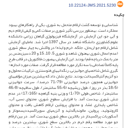
10.22124/JMS.2021.5230
چکیده
شناسایی و توسعه کشت ارقام متحمل به شوری، یکی از راهکارهای بهبود
عملکرد است. به­منظور بررسی تأثیر شوری بر صفات کمی و کیفی ارقام دیم
و آبی جو، این آزمایش در آزمایشگاه فیزیولوژی گیاهان زراعی دانشکده
علوم کشاورزی دانشگاه شاهد در سال 1397 اجرا شد. عامل­های آزمایش
شامل ارقام جو (ریحان، جلگه، خرم و ایذه) در واکنش به چهار سطح شوری
(عدم اعمال شوری به­عنوان شاهد و شوری 5، 10، 15 و 20 دسی­زیمنس بر
متر با نمک دریاچه قم) بودند. این آزمایش به­صورت فاکتوریل در قالب طرح
پایه کاملاً تصادفی با سه تکرار مورد مطالعه قرار گرفت. صفات مورد اندازه­
گیری شامل شاخص­های جوانه­زنی، رنگدانه­های فتوسنتزی، ترکیبات محلول و
دو آنزیم آنتی­اکسیدانت بودند. نتایج نشان داد که بیش­ترین میزان مؤلفه­های
جوانه­زنی همچون درصد جوانه­زنی (71/79 درصد)، سرعت جوانه­زنی
(18/5 بذر در روز)، طول ریشه­چه (55/6 سانتی­متر)، طول ساقه­چه (46/8
سانتی­متر)، شاخص طولی (1/70) و وزنی بنیه گیاهچه (17/165) در عدم
تنش شوری به­دست آمد. با افزایش سطوح شوری، محتوای نسبی آب،
شاخص پایداری غشاء و محتوای پروتئین ارقام کاهش یافت و محتوای
کاروتنوئید، پرولین، مالون­دی­آلدئید و آنزیم­های سوپراکسیددیسموتاز و
آسکوربات پراکسیداز در بالاترین سطح شوری به­دست آمد. در بین ارقام
جو مورد مطالعه رقم خرم در بالاترین سطح شوری، بیش­ترین درصد و
سرعت جوانه­زنی و هم­چنین صفات فیزیولوژیک را داشت. به­نظر می­رسد این