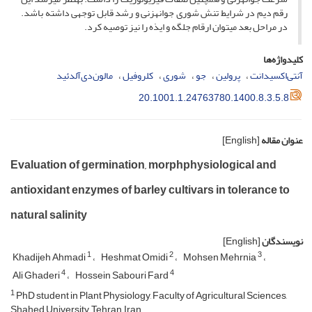
رقم دیم در شرایط تنش شوری جوانه­زنی و رشد قابل توجهی داشته باشد.
در مراحل بعد می­توان ارقام جلگه و ایذه را نیز توصیه کرد.
کلیدواژه‌ها
آنتی‌اکسیدانت
پرولین
جو
شوری
کلروفیل
مالون‌دی‌آلدئید
20.1001.1.24763780.1400.8.3.5.8
عنوان مقاله
[English]
Evaluation of germination, morphphysiological and
antioxidant enzymes of barley cultivars in tolerance to
natural salinity
نویسندگان
[English]
1
2
3
Khadijeh Ahmadi
Heshmat Omidi
Mohsen Mehrnia
4
4
Ali Ghaderi
Hossein Sabouri Fard
1
PhD student in Plant Physiology, Faculty of Agricultural Sciences,
Shahed University, Tehran, Iran