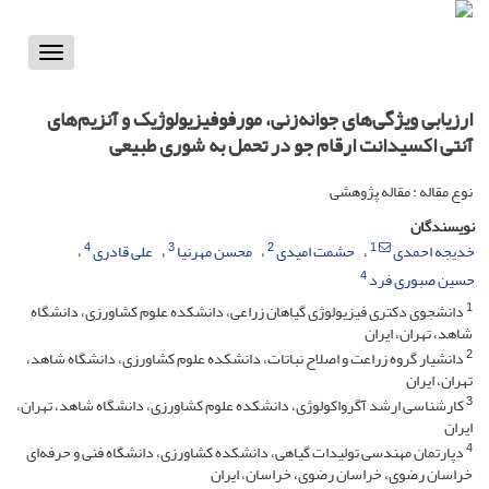
Toggle
vigation
ارزیابی ویژگی‌های جوانه‌زنی، مورفوفیزیولوژیک و آنزیم‌های
آنتی اکسیدانت ارقام جو در تحمل به شوری طبیعی
نوع مقاله : مقاله پژوهشی
نویسندگان
4
3
2
1
خدیجه احمدی
حشمت امیدی
محسن مهرنیا
علی قادری
4
حسین صبوری فرد
1
دانشجوی دکتری فیزیولوژی گیاهان زراعی، دانشکده علوم کشاورزی، دانشگاه
شاهد، تهران، ایران
2
دانشیار گروه زراعت و اصلاح نباتات، دانشکده علوم کشاورزی، دانشگاه شاهد،
تهران، ایران
3
کارشناسی ارشد آگرواکولوژی، دانشکده علوم کشاورزی، دانشگاه شاهد، تهران،
ایران
4
دپارتمان مهندسی تولیدات گیاهی، دانشکده کشاورزی، دانشگاه فنی و حرفه‌ای
خراسان رضوی، خراسان رضوی، خراسان، ایران