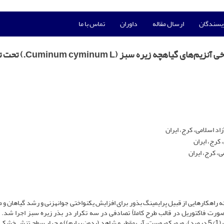
ویسندگان
ارسال مقاله
داوران
تماس با ما
اثر پرایمینگ با مواد ارگانیک بر جوانه‌زنی و فعالیت برخی آنزیم‌های گیا
د اسلامی، کرج، ایران
 کرج، ایران
ی، کرج، ایران
ه­کارهایی از قبیل پرایمینگ بذور برای افزایش یکنواختی جوانه­زنی و رشد گیاهان و مقا
رت فاکتوریل در قالب طرح کاملاً تصادفی در سه تکرار در بذر زیره سبز اجرا شد. ت
شامل: پنج سطح پرایمینگ (کیتوزان (ppm 100)، اسید هیومیک (5/1 درصد)، ورمی­کمپوست، آب مقطر و شاهد (بدون پرایم)) و چهار سطح تنش