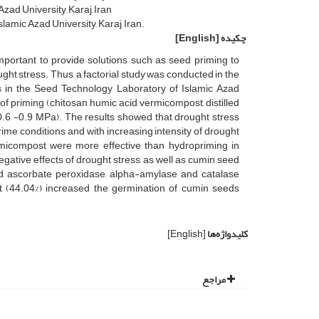
ad University, Karaj, Iran
amic Azad University, Karaj, Iran.
چکیده
[English]
important to provide solutions such as seed priming to
ght stress. Thus, a factorial study was conducted in the
s in the Seed Technology Laboratory of Islamic Azad
of priming (chitosan, humic acid, vermicompost, distilled
 -0.6, -0.9 MPa). The results showed that drought stress
ime conditions and with increasing intensity of drought
rmicompost were more effective than hydropriming in
gative effects of drought stress, as well as cumin seed
d ascorbate peroxidase, alpha-amylase and catalase
st (44.04%) increased the germination of cumin seeds
کلیدواژه‌ها
[English]
مراجع