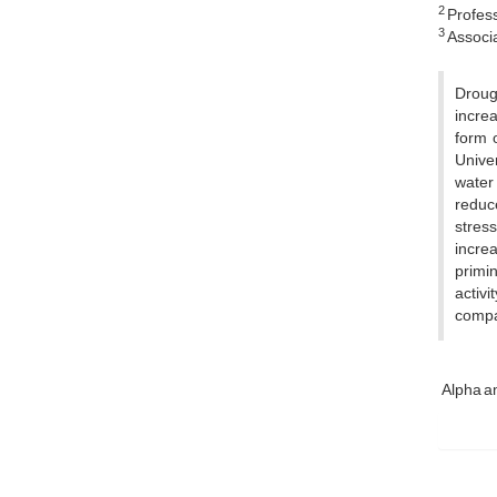
2
Profess
3
Associa
Drough
increa
form 
Univer
water 
reduce
stres
increa
primi
activ
compar
Alpha a