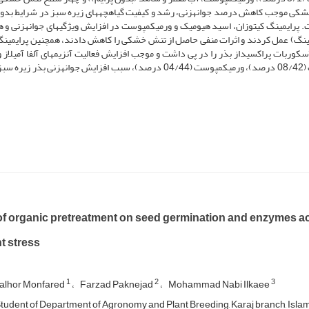
اد که تنش خشکی موجب کاهش درصد جوانه­زنی، رشد و کیفیت گیاهچه­های زیره سبز در شرایط بدو
رایمینگ کیتوزان، اسید هیومیک و ورمی­کمپوست در افزایش ویژگی­های جوانه­زنی و 
مینگ) عمل کردند و اثرات منفی حاصل از تنش خشکی را کاهش دادند، همچنین پرایمینگ 
وربات پراکسیداز بذر را در پی داشت و موجب افزایش فعالیت آنزیم­های آلفا آمیلاز و ک
شد. پرایمینگ کیتوزان به­مقدار (02/44 درصد)، اسید هیومیک (08/42 درصد)، ورمی­کمپوست (04/44 درصد)، سبب افزایش جوانه­زنی
 of organic pretreatment on seed germination and enzymes a
t stress
1
2
3
alhor Monfared
Farzad Paknejad
Mohammad Nabi Ilkaee
tudent of Department of Agronomy and Plant Breeding, Karaj branch, Islamic