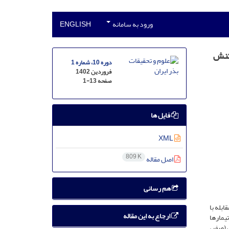
ورود به سامانه
ENGLISH
هچه زیره سبز (Cuminum cyminum L.) تحت تنش
دوره 10، شماره 1
فروردین 1402
صفحه
1-13
فایل ها
XML
809 K
اصل مقاله
هم رسانی
بله با
ارجاع به این مقاله
یمارها
 خشکی (صفر،