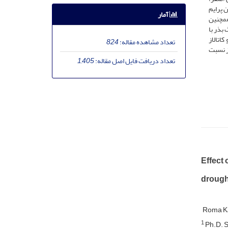
ن پرایم
آمار
همچنین
بذر با
اتالاز
تعداد مشاهده مقاله:
824
 بذر زیره سبز نسبت
تعداد دریافت فایل اصل مقاله:
1,405
Effect
drough
Roma K
1
Ph.D. S