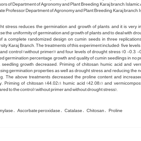
ors of Department of Agronomy and Plant Breeding, Karaj branch, Islamic Az
te Professor Department of Agronomy and Plant Breeding, Karaj branch, Isl
t stress reduces the germination and growth of plants, and it is very 
se the uniformity of germination and growth of plants and to deal with drou
of a complete randomized design on cumin seeds in three replication
sity, Karaj Branch. The treatments of this experiment included: five levels 
and control (without primer)) and four levels of drought stress (0, -0.3,
d germination percentage, growth and quality of cumin seedlings in no pr
s, seedling growth decreased. Priming of chitosan, humic acid and ve
sing germination properties as well as drought stress and reducing the ne
ng. The above treatments decreased the proline content and increase
ity. Priming of chitosan (44.02%), humic acid (42.08%), and vermicompo
ed to the control (without primer and without drought stress).
mylase
Ascorbate peroxidase
Catalase
Chitosan
Proline