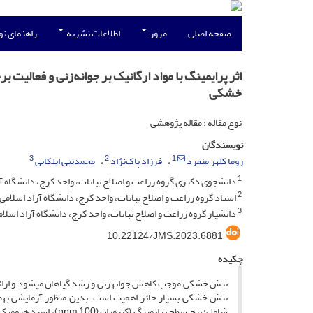
صفحه اصلی
مرور
اطلاعات نشریه
راهنمای ن
خشکی
نوع مقاله : مقاله پژوهشی
نویسندگان
3
2
1
روما کلهر منفرد
فرزاد پاک‌نژاد
محمدنبی ایلکایی
1
دانشجوی دکتری گروه زراعت و اصلاح نباتات، واحد کرج، دانشگاه آزا
2
استاد گروه زراعت و اصلاح نباتات، واحد کرج، دانشگاه آزاد اسلامی،
3
دانشیار گروه زراعت و اصلاح نباتات، واحد کرج، دانشگاه آزاد اسلام
10.22124/JMS.2023.6881
چکیده
تنش خشکی موجب کاهش جوانه­زنی و رشد گیاهان می­شود و ارائه را
تنش خشکی بسیار حائز اهمیت است. بدین منظور آزمایشی به­صو