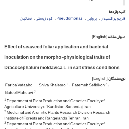
کلیدواژه‌ها
آنزیم پراکسیداز
پرولین
Pseudomonas
کود زیستی
نعنائیان
عنوان مقاله
[English]
Effect of seaweed foliar application and bacterial
inoculation on the morpho-physiological traits of
Dracocephalum moldavica L. in salt stress conditions
نویسندگان
[English]
1
1
2
Fariba Vafaahd
Shiva Khalesro
Fatemeh Sefidkon
3
Batool Mahdavi,
1
Department of Plant Production and Genetics, Faculty of
Agriculture, University of Kurdistan, Sanandaj, Iran
2
Medicinal and Aromrtic Plants Research Division, Research
Institute of Forests and Rangelands, Tehran, Iran
3
Department of Plant Production and Genetics, Faculty of