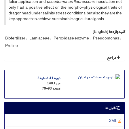
foliar application and
pseudomonas
fluorescens
inoculation not
only had a positive effect on the morpho-physiological traits of
dragonhead under salinity stress conditions, but also they are the
key approach to achieve sustainable agricultural goals.
کلیدواژه‌ها
[English]
Biofertilizer
Lamiaceae
Peroxidase enzyme
Pseudomonas
Proline
مراجع
دوره 11، شماره 3
مهر 1403
صفحه
79-93
فایل ها
XML