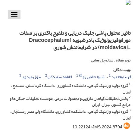
Toggle
vigation
تاثیر محلول پاشی جلبک دریایی و تلقیح باکتری بر صفات
مورفوفیزیولوژیک بادرشبویه (Dracocephalum
moldavica L) در شرایط تنش شوری
نوع مقاله : مقاله پژوهشی
نویسندگان
3
2
1
1
فریبا وفاعهد
شیوا خالص رو
فاطمه سفیدکن
بتول مهدوی
1
گروه تولید و ژنتیک گیاهی، دانشکده کشاورزی، دانشگاه کردستان، سنندج،
ایران
2
بخش تحقیقات گیاهان دارویی و محصولات فرعی، موسسه تحقیقات جنگل‌ها و
مراتع کشور، تهران، ایران
3
گروه تولید و ژنتیک گیاهی ، دانشکده کشاورزی، دانشگاه ولی عصر رفسنجان،
ایران
10.22124/JMS.2024.8794