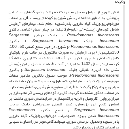
چکیده
تنش شوری از عوامل محیطی محدودکننده رشد و نمو گیاهان است. این
پژوهش، به منظور مطالعه اثر تنش شوری و کودهای زیست-آلی بر صفات
مورفوفیزیولوژیک گیاه دارویی بادرشبویه انجام شد. تیمارهای آزمایش
شامل کودهای زیست-آلی (بایو-ارگانیک) در چهار سطح (شاهد، باکتری
Pseudomonas fluorescens
، جلبک دریایی
Sargassum
boveanum
، جلبک
Sargassum boveanum
+ باکتری
Pseudomonas fluorescens
) و شوری در چهار سطح (صفر، 50 ، 100،
150میلی‌مولار) بود. آزمایش به صورت فاکتوریل در قالب طرح بلوک­های
کامل تصادفی با چهار تکرار در گلخانه دانشکده کشاورزی دانشگاه
کردستان در سال 1402 به اجرا در آمد. یافته‌های حاصل از این پژوهش
نشان داد کاربرد تلفیقی جلبک
Sargassum boveanum
و باکتری
Pseudomonas fluorescens
، موجب حصول بالاترین مقادیر صفات
مورفوفیزیولوژیک از جمله ارتفاع بوته، طول و حجم ریشه، وزن خشک اندام
هوایی و پروتئین کل گردید. با افزایش سطوح تنش شوری، کاهش معنی­داری
در صفات مذکور مشاهده گردید. کاربرد کودهای زیستی اثر معنی­داری بر
میزان پرولین، کلروفیل و آنزیم پراکسیداز در شرایط تنش شوری داشت. بر
اساس نتایج این پژوهش، تیمار تلفیقی محلول­پاشی جلبک دریایی
Sargassum boveanum
و تلقیح باکتری
Pseudomonas
fluorescens
ضمن بهبود خصوصیات مورفوفیزیولوژیک گیاه دارویی
بادرشبویه و تعدیل اثر تنش شوری، می­تواند گامی موثر در راستای دستیابی
به اهداف کشاورزی پایدار باشد.