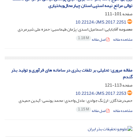
توالی مراتع نیمه استپی استان چهار‌محال‌و‌بختیاری
صفحه
101-111
10.22124/JMS.2017.2251
معصومه آقابابایی؛ اسماعیل اسدی؛ پژمان طهماسبی؛ حمزه علی شیرمردی
1.18 M
مشاهده مقاله
اصل مقاله
مقاله مروری: تحلیلی بر تلفات بذری در سامانه های فرآوری و تولید بذر
گندم
صفحه
113-121
10.22124/JMS.2017.2253
حمیدرضا گازر؛ ارژنگ جوادی؛ عادل واحدی؛ محمد یونسی؛ آیدین حمیدی
1.15 M
مشاهده مقاله
اصل مقاله