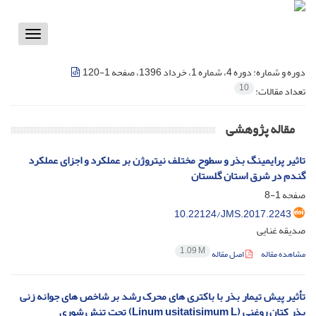
Toggle
vigation
دوره و شماره:
دوره 4، شماره 1، خرداد 1396، صفحه 1-120
10
تعداد مقالات:
مقاله پژوهشی
تاثیر پرایمینگ بذر و سطوح مختلف نیتروژن بر عملکرد و اجزای عملکرد
گندم در شرق استان گلستان
صفحه
1-8
10.22124/JMS.2017.2243
صدیقه غنایی
1.09 M
مشاهده مقاله
اصل مقاله
تأثیر پیش تیمار بذر با باکتری های محرک رشد بر شاخص های جوانه زنی
بذر کتان روغنی (Linum usitatisimum L) تحت تنش شوری