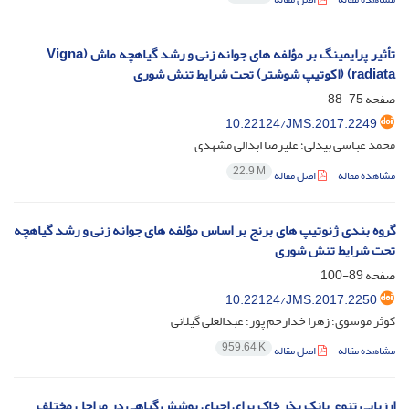
تأثیر پرایمینگ بر مؤلفه های جوانه زنی و رشد گیاهچه ماش (Vigna
radiata) (اکوتیپ شوشتر) تحت شرایط تنش شوری
صفحه
75-88
10.22124/JMS.2017.2249
محمد عباسی بیدلی؛ علیرضا ابدالی مشهدی
22.9 M
مشاهده مقاله
اصل مقاله
گروه ‏بندی ژنوتیپ ‏های برنج بر اساس مؤلفه‏ های جوانه‏ زنی و رشد گیاهچه
تحت شرایط تنش شوری
صفحه
89-100
10.22124/JMS.2017.2250
کوثر موسوی؛ زهرا خدارحم‏ پور؛ عبدالعلی گیلانی
959.64 K
مشاهده مقاله
اصل مقاله
ارزیابی تنوع بانک بذر خاک برای احیای پوشش گیاهی در مراحل مختلف