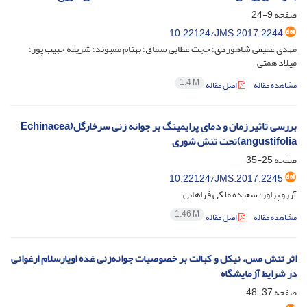
صفحه
9-24
10.22124/JMS.2017.2244
مهدی عقیقی شاهوردی؛ حجت عطایی سماق؛ بهنام ممیوند؛ شریفه حبیب پور؛
میلاد همتی
1.4 M
مشاهده مقاله
اصل مقاله
بررسی تاثیر زمان و دمای پرایمینگ بر جوانه زنی سرخارگل(Echinacea
angustifolia)تحت تنش شوری
صفحه
25-35
10.22124/JMS.2017.2245
آرزو پراور؛ سعیده ملکی فراهانی
1.46 M
مشاهده مقاله
اصل مقاله
اثر تنش مس، نیکل و کبالت بر خصوصیات جوانه‌زنی غده اویارسلام ارغوانی
در شرایط آزمایشگاه
صفحه
37-48