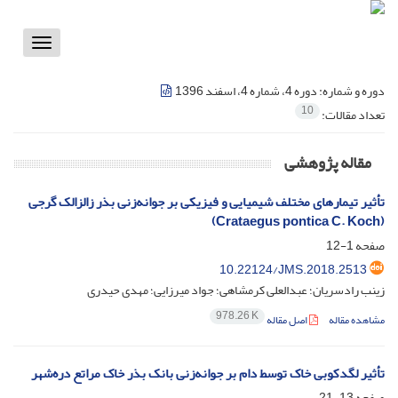
Toggle
vigation
دوره و شماره:
دوره 4، شماره 4، اسفند 1396
10
تعداد مقالات:
مقاله پژوهشی
تأثیر تیمارهای مختلف شیمیایی و فیزیکی بر جوانه‌زنی بذر زالزالک گرجی
(Crataegus pontica C. Koch)
صفحه
1-12
10.22124/JMS.2018.2513
زینب رادسریان؛ عبدالعلی کرمشاهی؛ جواد میرزایی؛ مهدی حیدری
978.26 K
مشاهده مقاله
اصل مقاله
تأثیر لگدکوبی خاک توسط دام بر جوانه‌زنی بانک بذر خاک مراتع دره‌شهر
صفحه
13-21