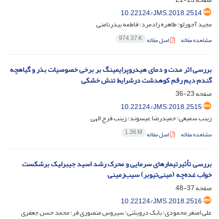
10.22124/JMS.2018.2514
مجید آجورلو؛ طاهره رادمرد؛ فاطمه بیدرنامنی
974.37 K
مشاهده مقاله
اصل مقاله
بررسی اثر مدت و دمای هیدروپرایمینگ بر برخی خصوصیات بذر و گیاهچه
گندم دیم رقم کوهدشت درشرایط تنش خشکی
صفحه
23-36
10.22124/JMS.2018.2515
زینب سمیعی؛ حمیدرضا عیسوند؛ زینب فرج الهی
1.36 M
مشاهده مقاله
اصل مقاله
بررسی تأثیرتیمارهای سرمایی و محرک رشد اسید جیبرلیک برشکست
خواب غده‌چه (مینی‌تیوبر) سیب‌زمینی
صفحه
37-48
10.22124/JMS.2018.2516
علی اصغر محمودی؛ بابک درویشی؛ سیروس منصوری فر؛ محمد حسن جعفری