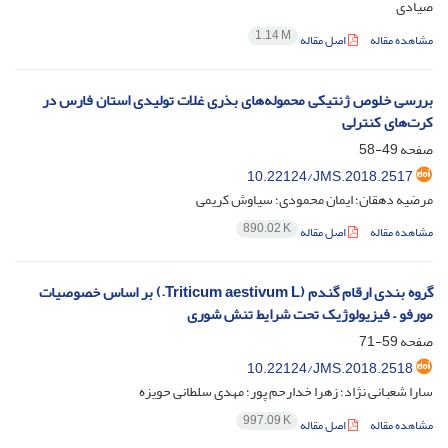
صیادی
1.14 M
مشاهده مقاله
اصل مقاله
بررسی خلوص ژنتیکی محموله‌های بذری غلات تولیدی استان فارس در
کرت‌های کنترلی
صفحه
49-58
10.22124/JMS.2018.2517
مرضیه دهقان؛ ایمان محمودی؛ سیاوش کریمی
890.02 K
مشاهده مقاله
اصل مقاله
گروه ‏بندی ارقام گندم (Triticum aestivum L.) بر اساس خصوصیات
مورفو – فیزیولوژیک تحت شرایط تنش شوری
صفحه
59-71
10.22124/JMS.2018.2518
سارا شعبانی نژاد؛ زهرا خدارحم پور؛ مهدی سلطانی حویزه
997.09 K
مشاهده مقاله
اصل مقاله