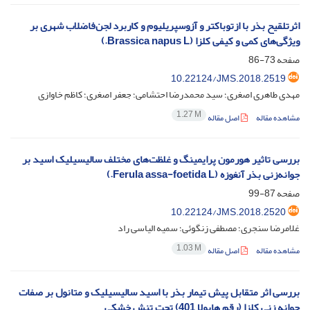
اثرتلقیح بذر با ازتوباکتر و آزوسپریلیوم و کاربرد لجن‌فاضلاب شهری بر
ویژگی‌‌های کمی و کیفی کلزا (Brassica napus L.)
صفحه
73-86
10.22124/JMS.2018.2519
مهدی طاهری اصغری؛ سید محمدرضا احتشامی؛ جعفر اصغری؛ کاظم خاوازی
1.27 M
مشاهده مقاله
اصل مقاله
بررسی تاثیر هورمون پرایمینگ و غلظت‌های مختلف سالیسیلیک اسید بر
جوانه‌زنی بذر آنغوزه (Ferula assa-foetida L.)
صفحه
87-99
10.22124/JMS.2018.2520
غلامرضا سنجری؛ مصطفی زنگوئی؛ سمیه الیاسی راد
1.03 M
مشاهده مقاله
اصل مقاله
بررسی اثر متقابل پیش تیمار بذر با اسید سالیسیلیک و متانول بر صفات
جوانه ‏زنی کلزا (رقم هایولا 401) تحت تنش خشکی