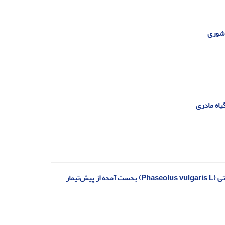
 شوری
ارزیابی مولفه‌های جوانه‌زنی، آنزیم‌های آنتی‌اکسیدانت و هدایت الکتریکی بذرهای لوبیا چیتی (Phaseolus vulgaris L) بدست آمده از پیش‌تیمار