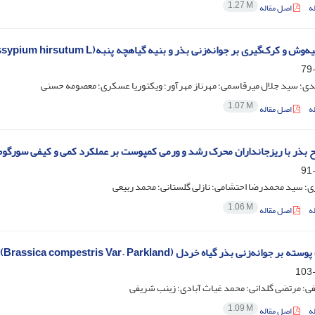
1.27 M
ه
اصل مقاله
 و کرک‌گیری بر جوانه‌زنی بذر و بنیه گیاهچه پنبه(Gossypium hirsutum L.) رقم ساحل
دی؛ سید جلال میرقاسمی؛ مهرناز مهرآور؛ ویکتوریا عسکری؛ معصومه حسنی
1.07 M
ه
اصل مقاله
یح بذر با ریزجانداران محرک رشد و ورمی کمپوست بر عملکرد کمی و کیفی سورگوم
؛ سید محمدرضا احتشامی؛ نازلی گلستانی؛ محمد ربیعی
1.06 M
ه
اصل مقاله
انه‌زنی بذر گیاه خردل (Brassica compestris Var. Parkland) تحت تنش‌ شوری و خشکی
ی؛ مرتضی گلدانی؛ محمد غیاث آبادی؛ زینب شریفی
1.09 M
ه
اصل مقاله