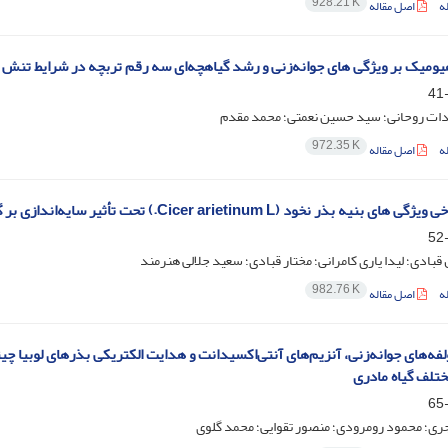
928.21 K
ه
اصل مقاله
هیومیک بر ویژگی های جوانه‌زنی و رشد گیاهچه‌ای سه رقم تربچه در شرایط تنش
ت روحانی؛ سید حسین نعمتی؛ محمد مقدم
972.35 K
ه
اصل مقاله
نیه بذر نخود (Cicer arietinum L.) تحت تأثیر سایه‌اندازی بر گیاه مادری
قبادی؛ لیدا یاری کامرانی؛ مختار قبادی؛ سعید جلالی هنرمند
982.76 K
ه
اصل مقاله
تلف گیاه مادری
ری؛ محمود رومرودی؛ منصور تقوایی؛ محمد گلوی