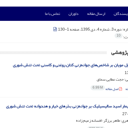
ویسندگان
ارسال مقاله
داوران
تماس با ما
ره:
دوره 3، شماره 4، دی 1395، صفحه 1-130
10
ات:
 پژوهشی
ول مویان بر شاخص‌های جوانه‌زنی کتان روغنی و کاسنی تحت تنش شوری
؛ حجت عطایی سماق
6.99 M
ه
اصل مقاله
یمار اسید سالیسیلیک بر جوانه‌زنی بذرهای خیار و هندوانه تحت تنش شوری
ری؛ طاهر برزگر؛ افسانه زعیم زاده