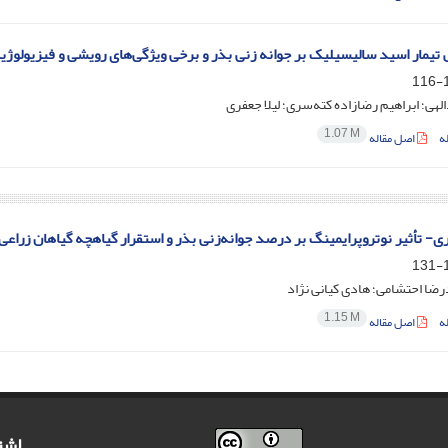
ار اسید سالیسیلیک بر جوانه زنی بذر و برخی ویژگی‌های رویشی و فیزیولوژیکی آهار (Zinnia elegans L.) در شر
1
لهی؛ ابراهیم رضا‌زاده کته‌سری؛ لیلا جعفری
1.07 M
ه
اصل مقاله
ری- تأثیر نوتروپرایمینگ بر درصد جوانه‌زنی بذر و استقرار گیاهچه گیاهان زراعی
1
ضا احتشامی؛ هادی کیانی نژاد
1.15 M
ه
اصل مقاله
اشت