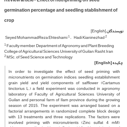
germination percentage and seedling stablishment of
crop
نویسندگان
[English]
1
2
Seyed MohammadReza Ehteshami
Hadi Kianinezhad
1
Faculty member, Department of Agronomy and Plant Breeding,
College of Agricultural Sciences, University of Guilan, Rasht, Iran
2
MSc. of Seed Science and Technology
چکیده
[English]
In order to investigate the effect of seed priming with
micronutrients on germination indices, seedling establishment,
grain yield and yield components of safflower (Cartamus
tinctorius L.) a field experiment was conducted in agronomy
laboratory of Faculty of Agricultural Sciences, University of
Guilan and personal farm of Ilam province during the growing
season of 2015. The experiment was arranged based on a
factorial arrangements in randomized complete block design
with 13 treatments and three replications. The factors were
involved priming with micronutrients (Zinc sulfat 4 mM),