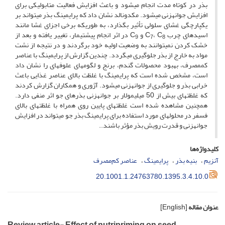
بذر در کوتاه مدت انجام می­شود و باعث افزایش فعالیت متابولیکی برای
افزایش جوانه­زنی می­شود. مک­دونالد نشان داد که پرایمینگ بذر می­تواند بر
یکپارچگی غشای سلولی تأثیر بگذارد، به طوری­که برخی اجزای غشا مانند
اسیدهای چرب C
، C
و C
در اثر انجام پیش­تیمار، تغییر یافته و بعد از
9
7
8
خشک کردن نمی­توانند به وضعیت اولیه خود برگردند و در نتیجه از نشت
مواد به خارج از بذر جلوگیری می­گردد. چندین گزارش از پرایمینگ با عناصر
کم­مصرف، بهبود محصولات گندم، برنج و لگوم­های علوفه­ای را نشان داد
است، مشخص شده است که پرایمینگ با غلظت بالای عناصر غذایی باعث
خرابی بذر و جلوگیری از جوانه­زنی می­شود. آژوری و همکاران گزارش کردند
که غلظت­های بیش از 50 میلی­مولار بر جوانه­زنی بذرهای جو اثر منفی دارد.
همچنین مشاهده شده است غلظت­های پایین روی همراه با غلظت­های بالای
فسفر در محلول­های مورد استفاده برای پرایمینگ بذر جو می­تواند در افزایش
جوانه­زنی و قدرت رویش بذر مؤثر باشند..
کلیدواژه‌ها
آنزیم
بنیه بذر
پرایمینگ
عناصر کم‌مصرف
20.1001.1.24763780.1395.3.4.10.0
عنوان مقاله
[English]
Review article- Effect of nutripriming on seed