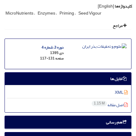
کلیدواژه‌ها
[English]
MicroNutrients
Enzymes
Priming
Seed Vigour
مراجع
دوره 3، شماره 4
دی 1395
صفحه
117-131
فایل ها
XML
1.15 M
اصل مقاله
هم رسانی