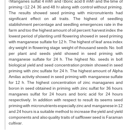
(Manganes sulfat 4 mM) and (Boric acid 8 mM) and the time of
priming (12, 24, 36 and 48 h) along with control without priming.
The results showed seed priming with micronutrients had
significant effect on all traits. The highest of seedling
stablishment percentage and seedling emergences rate in the
farm and too the highest amount of oil percent, harvest index, the
lowest period of planting until flowering showed in seed priming
with manganese sulfate for 12 h. The highest of leaf area index,
dry weight in flowering stage, weight of thousand seeds, No. boll
per plant, and seeds yield showed in seed priming with
manganese sulfate for 24 h. The highest No. seeds in boll,
biological yield and seed concentration protein showed in seed
priming with zinc sulfate for 24 h. The highest amount of Alpha
Amilas activity showed in seed priming with manganese sulfate
for 12 h. The highest concentration of zinc, managanes and
boron in seed obtained in priming with zinc sulfat for 36 hours,
manganes sulfat for 24 hours and boric acid for 24 hours
respectively. In addition with respect to result, its seems seed
priming with micronutrients especially zinc and manganese in 12
and 24 hours is a suitable method to increase the yield and yield
components and also quality traits of safflower seed is Faraman
cultivar.