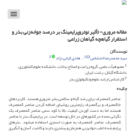
Toggle
vigation
مقاله مروری- تأثیر نوتروپرایمینگ بر درصد جوانه‌زنی بذر و
استقرار گیاهچه گیاهان زراعی
نویسندگان
2
1
سید محمدرضا احتشامی
هادی کیانی نژاد
1
عضو هیأت علمی، گروه زراعت و اصلاح نباتات، دانشکده علوم کشاورزی،
دانشگاه گیلان، رشت، ایران
2
کارشناس ارشد علوم وتکنولوژی بذر
چکیده
عناصر کم­مصرف برای رشد گیاه و سلامتی بشر ضروری هستند. کاربرد­های
خاک­مصرف و برگ­مصرف رایج­ترین روش­های اضافه کردن عناصر کم­مصرف
هستند اما به دست آوردن کیفیت بالا با کود سمی عناصر کم­مصرف یک
نگرانی عمده در کشور­های در حال توسعه است. در پرایمینگ بذر با عناصر
کم­مصرف، عناصر کم­مصرف به صورت اسمزی استفاده می­شود. بذرهای
پرایم شده اغلب جوانه­زنی همزمان و بیشتری دارند و کاشت آسان و آبگیری