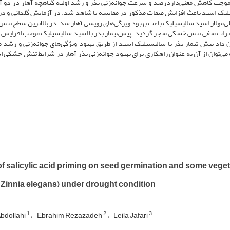
موجب کاهش معنی‌داردرصد و سرعت جوانه‌زنی بذر و رشد اولیه گیاهچه آهار در دو 
یسیلیک اسید باعث افزایش صفات مذکور در مقایسه با شاهد شد. در آزمایش گلدانی و در
یسیلیک به تعدیل اثرات منفی تنش خشکی منجر گردید. پیش‌تیمار بذر با اسید سالیسیلیک موجب افزایش
اد پیش تیمار بذر با سالیسیلیک اسید از طریق بهبود ویژگی‌های جوانه‌زنی و رشد م
وان از آن به عنوان راهکاری برای بهبود جوانه‌زنی بذر آهار در شرایط تنش خشکی ا
of salicylic acid priming on seed germination and some veget
(Zinnia elegans) under drought condition
1
2
3
Abdollahi
Ebrahim Rezazadeh
Leila Jafari