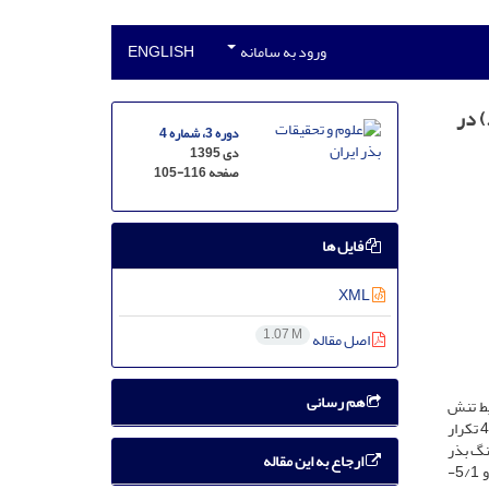
ورود به سامانه
ENGLISH
یش تیمار اسید سالیسیلیک بر جوانه زنی بذر و برخی ویژگی‌های رویشی و فیزیولوژیکی آهار (Zinnia elegans L.) در
دوره 3، شماره 4
دی 1395
صفحه
105-116
فایل ها
XML
1.07 M
اصل مقاله
هم رسانی
ط تنش
خشکی، دو پژوهش به صورت دو آزمایش‌ جداگانه شامل جوانه‌زنی در شرایط آزمایشگاه و کشت گلدانی بصورت فاکتوریل در قالب طرح کاملاً تصادفی در 4 تکرار
تلف پرایمینگ بذر
ارجاع به این مقاله
با سالیسیلک اسید در چهار غلظت صفر، 5/0، 1 و 5/1 میلی‌مولار و چهار سطح خشکی (با استفاده از پلی‌اتیلن گلیکول 6000) شامل صفر، 5/0-، 1- و 5/1-