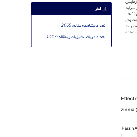
آزمایش
 شرایط
آمار
تنش خشکی 1- و 5/0- مگاپاسکال، پیش‌تیمار بذر با غلظت 1 میلی‌مولار اسید سالیسیلیک باعث بهبود ویژگی‌های رویشی آهار شد. در بالاترین سطح تنش (5/1-
 محتوای
تعداد مشاهده مقاله:
2,065
نجر به
ستفاده
تعداد دریافت فایل اصل مقاله:
1,417
Effect 
zinnia 
Farzin 
1