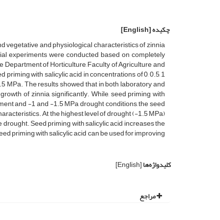
چکیده
[English]
nd vegetative and physiological characteristics of zinnia
orial experiments were conducted based on completely
e Department of Horticulture, Faculty of Agriculture and
iming with salicylic acid in concentrations of 0, 0.5, 1
1.5 MPa. The results showed that in both laboratory and
wth of zinnia, significantly. While, seed priming with
riment and -1 and -1.5 MPa drought conditions, the seed
aracteristics. At the highest level of drought (-1.5 MPa)
he drought. Seed priming with salicylic acid increases the
eed priming with salicylic acid can be used for improving
کلیدواژه‌ها
[English]
مراجع