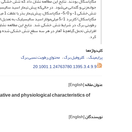
مگاپاسکال بودند. نتایج این مطالعه نشان داد که تنش خشکی 
جوانه‌زنی و گلدانی ‌می‌شود. در حالی‌که پیش تیمار اسید سال
مگاپاسکال) کاربرد 5/1 میلی‌مولار اسید سال
رطوبتی برگ در شرایط تنش خشکی شد. نتایج این مطالعه نشان د
افزایش تحمل گیاهچۀ آهار در هر سه سطح تنش خشکی شده و می‌ت
کرد.
کلیدواژه‌ها
پرایمینگ
کلروفیل برگ
محتوای رطوبت نسبی برگ
20.1001.1.24763780.1395.3.4.9.9
عنوان مقاله
[English]
ative and physiological characteristics of
نویسندگان
[English]