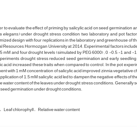
er to evaluate the effect of priming by salicylic acid on seed germination a
a elegans)
under drought stress condition, two laboratory and pot fact
ized design with four replications in the laboratory and greenhouse of th
l Resources, Hormozgan University at 2014. Experimental factors included pr
5 mM and four drought levels (simulated by PEG 6000) ; 0, -0.5, -1 and -
periments drought stress reduced seed germination and early seedling gro
lic acid increased these traits when compared to control. In the pot expe
ent with 1 mM concentration of salicylic acid improved zinnia vegetative ch
application of 1.5 mM salicylic acid led to dampen the negative effects of t
ve water content of the leaves under drought stress conditions. Generally s
 seed germination under drought conditions.
Leaf chlorophyll
Relative water content