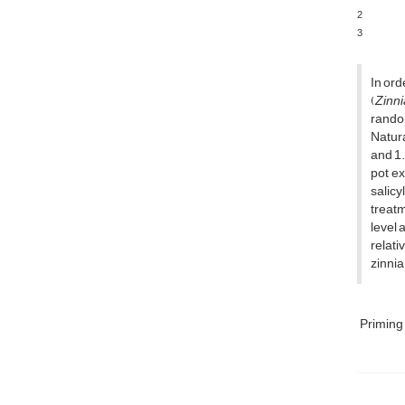
2
3
In ord
(
Zinni
random
Natura
and 1.
pot ex
salicy
treatm
level 
relati
zinnia
Priming