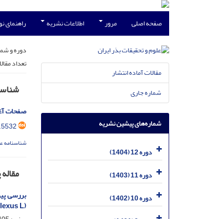
صفحه اصلی
مرور
اطلاعات نشریه
راهنمای ن
دوره و شما
تعداد مقال
مقالات آماده انتشار
شناسن
شماره جاری
صفحات آغ
شماره‌های پیشین نشریه
.5532
شناسنامه ع
دوره 12 (1404)
مقاله
دوره 11 (1403)
دوره 10 (1402)
(Amaranthus retroflexus L.)