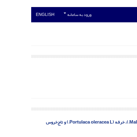
ورود به سامانه
ENGLISH
بررسی پیری تسریع شده بر صفات کمی و کیفی علف‌های هرز پنیرک (Malva neglecta Wallr.)، خرفه (Portulaca oleracea L.) و تاج‌خروس