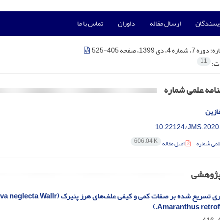
ویسندگان
ارسال مقاله
داوران
تماس با ما
ره:
دوره 7، شماره 4، دی 1399، صفحه 405-525
11
ات:
امه علمی شماره
ازین
10.22124/JMS.2020
606.04 K
لمی شماره
اصل مقاله
 پژوهشی