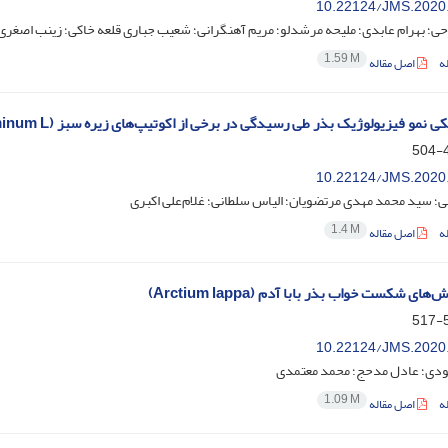
10.22124/JMS.2020
ی؛ بهرام عابدی؛ ملیحه مرشدلو؛ مریم آهنگرانی؛ شعیب جباری قلعه خاکی؛ زینب اصغری
1.59 M
ه
اصل مقاله
 نمو فیزیولوژیک بذر طی رسیدگی در برخی از اکوتیپ‌های زیره‌ سبز (Cuminum cyminum L.)
4
10.22124/JMS.2020
ی؛ سید محمد مهدی مرتضویان؛ الیاس سلطانی؛ غلام‌‌علی اکبری
1.4 M
ه
اصل مقاله
ی شکست خواب بذر بابا آدم (Arctium lappa)
5
10.22124/JMS.2020
ودی؛ عادل مدحج؛ محمد معتمدی
1.09 M
ه
اصل مقاله