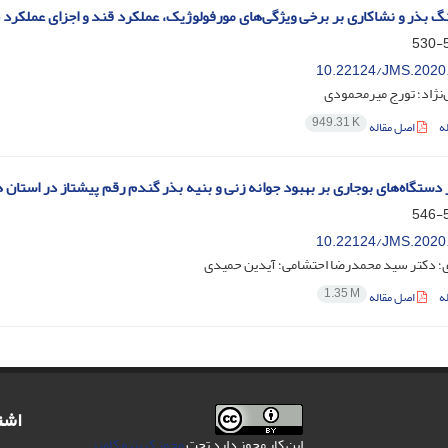
گ بذر و نشاکاری بر برخی ویژگی‌های مورفولوژیک، عملکرد قند و اجزای عملکرد چغندرقند (is
5
10.22124/JMS.2020
نژاد؛ تورج میرمحمودی
949.31 K
ه
اصل مقاله
ر دستگاه‌های بوجاری بر بهبود جوانه زنی و بنیه بذر گندم رقم پیشتاز در استان ه
5
10.22124/JMS.2020
؛ دکتر سید محمدرضا احتشامی؛ آیدین حمیدی
1.35 M
ه
اصل مقاله
اشت
این کار مجوز دارد تحت
مجوز کریتیو کامنز