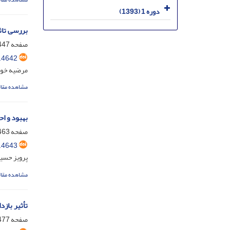
دوره 1 (1393)
بررسی تاثیر 
صفحه
47-461
.4642
مرضیه خور
مشاهده مقال
بهبود و احیای کیفیت 
صفحه
63-475
.4643
پرویز حسین
مشاهده مقال
تأثیر باز
صفحه
77-489