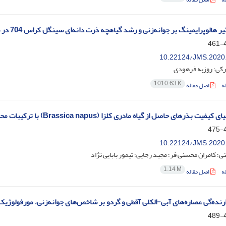
هالوپرایمینگ بر جوانه‌زنی و رشد گیاهچه ذرت دانه‌ای سینگل کراس 704 در شرایط تنش شوری
4
10.22124/JMS.2020
کی؛ روزبه فرهودی
1010.63 K
ه
اصل مقاله
بذرهای حاصل از گیاه مادری کلزا (Brassica napus) با ترکیبات محرک رشد تحت فواصل‏ مختلف آبیاری
4
10.22124/JMS.2020
ی؛ کامران محسنی ‏فر؛ مجید رجایی؛ تیمور بابایی نژاد
1.14 M
ه
اصل مقاله
دارنده‌گی عصاره‌های آبی-الکلی آقطی و گردو بر شاخص‌های جوانه‌زنی، مورفولوژی
4