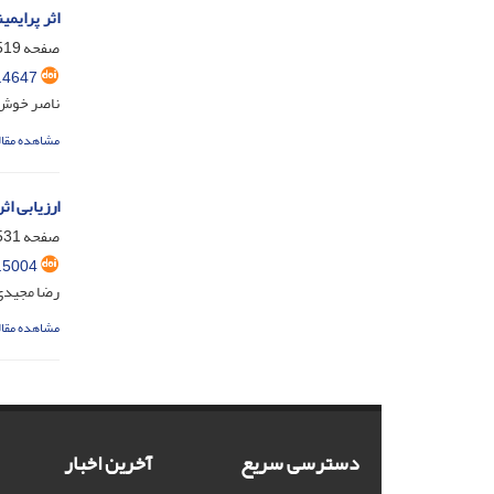
اثر پرایمین
صفحه
19-530
.4647
ناصر خوش‌
مشاهده مقال
ارزیابی اث
صفحه
31-546
.5004
رضا مجیدی
مشاهده مقال
دسترسی سریع
آخرین اخبار