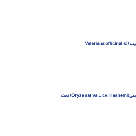
Valeri
بررسی تاثیر پرایمینگ بذر بر جوانه‌زنی و صفات مورفوفیزیولوژیک نشاءهای برنج رقم هاشمی(Oryza sativa L.cv. Hashemi) تحت