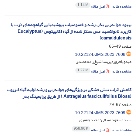
1.14 M
مشاهده مقاله
اصل مقاله
بهبود جوانه‌زنی بذر، رشد و خصوصیات بیوشیمیایی گیاهچه‌های ذرت با
کاربرد نانواکسید مس سنتز شده از گیاه اکالیپتوس (Eucalyptus
camaldulensis)
صفحه
49-65
10.22124/JMS.2023.7608
مهدی افروز؛ پریسا شیخ‌زاده مصدق
1.27 M
مشاهده مقاله
اصل مقاله
کاهش اثرات تنش خشکی بر ویژگی‌های جوانه‌زنی و رشد اولیه گیاه انزروت
(Astragalus fasciculifolius Bioss.) از طریق پرایمینگ بذر
صفحه
67-79
10.22124/JMS.2023.7609
سید مسعود ضیائی؛ مجید جعفری
958.96 K
مشاهده مقاله
اصل مقاله