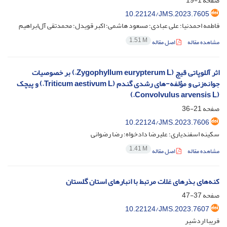
صفحه
1-19
10.22124/JMS.2023.7605
فاطمه احمدنیا؛ علی عبادی؛ مسعود هاشمی؛ اکبر قویدل؛ محمدتقی آل‌ابراهیم
1.51 M
مشاهده مقاله
اصل مقاله
اثر آللوپاتی قیچ (Zygophyllum eurypterum L.) بر خصوصیات
جوانه‌زنی و مؤلفه-های رشدی گندم (Triticum aestivum L.) و پیچک
(Convolvulus arvensis L.)
صفحه
21-36
10.22124/JMS.2023.7606
سکینه اسفندیاری؛ علیرضا دادخواه؛ رضا رضوانی
1.41 M
مشاهده مقاله
اصل مقاله
کنه‌های بذرهای غلات مرتبط با انبارهای استان گلستان
صفحه
37-47
10.22124/JMS.2023.7607
فریبا اردشیر