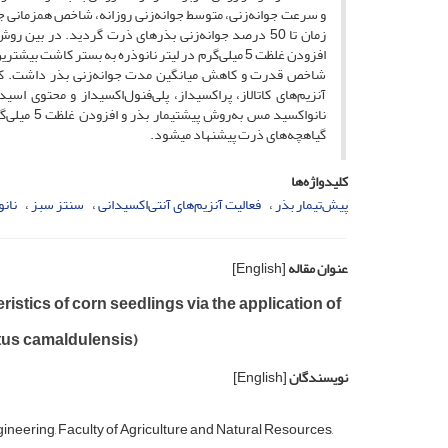
و سرعت جوانه‌زنی، متوسط جوانه‌زنی روزانه، شاخص همزمانی 
افزودن غلظت 5 میلی‌گرم در لیتر نانوذره به بستر ک
شاخص قدرت و کاهش میانگین مدت جوانه‌زنی بذر داشت. کار
نانواکسید
گیاهچه‌های ذرت پیشنهاد می­شود.
کلیدواژه‌ها
پیش‌تیمار بذر
فعالیت آنزیم‌های آنتی‌اکسیدانی
سنتز سبز
نانو
عنوان مقاله
[English]
stics of corn seedlings via the application of
tus camaldulensis)
نویسندگان
[English]
neering, Faculty of Agriculture and Natural Resources,