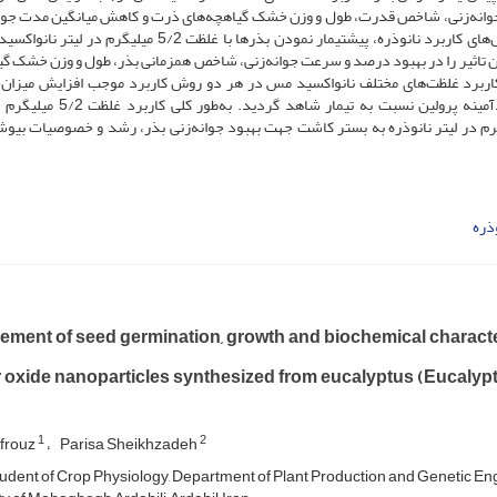
جوانه‌زنی، شاخص قدرت، طول و وزن خشک گیاهچه‌های ذرت و کاهش میانگین مدت جوان
زمان تا 50 درصد جوانه‌زنی بذرهای ذرت گردید. در بین روش‌های کاربرد نانوذره، پیش­تیمار نمودن بذرها با غلظت 5/2 می
اشت بیش­ترین تاثیر را در بهبود درصد و سرعت جوانه‌زنی، شاخص همزمانی بذر، طول و وزن خشک گ
برد غلظت‌های مختلف نانو‌اکسید مس در هر دو روش کاربرد موجب افزایش میزان 
آنزیم‌های کاتالاز، پراکسیداز، پلی‌فنول‌اکسیداز و محتوی اسید‌آمینه پرولین نسبت به ت
 مس به‌روش پیش­تیمار بذر و افزودن غلظت 5 میلی‌گرم در لیتر نانوذره به بستر کاشت جهت بهبود جوانه‌زنی بذر، رشد و خصوصیات 
ذره
ment of seed germination, growth and biochemical characteri
 oxide nanoparticles synthesized from eucalyptus (Eucalyp
1
2
frouz
Parisa Sheikhzadeh
udent of Crop Physiology, Department of Plant Production and Genetic Engi