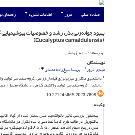
صفحه اصلی
مرور
اطلاعات نشریه
راهنمای ن
بهبود جوانه‌زنی بذر، رشد و خصوصیات بیوشیمیایی گ
(Eucalyptus camaldulensis)
نوع مقاله : مقاله پژوهشی
نویسندگان
2
1
مهدی افروز
پریسا شیخ‌زاده مصدق
1
دانشجوی دکترای فیزیولوژی گیاهان زراعی، گروه مهندسی تولید و ژن
2
دانشیار، گروه مهندسی تولید و ژنتیک گیاهی، دانشگاه محقق اردبیلی
10.22124/JMS.2023.7608
چکیده
به­منظور بررسی تاثیر نانواکسید مس سنتز شده از گیاه اکال
مس در پنج سطح (شاهد
داد که در هر دو روش کاربرد نانوذره (افزودن به بستر کاشت و