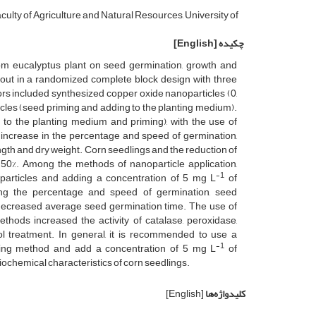
ulty of Agriculture and Natural Resources, University of
چکیده
[English]
rom eucalyptus plant on seed germination, growth and
 out in a randomized complete block design with three
ors included synthesized copper oxide nanoparticles (0,
icles (seed priming and adding to the planting medium).
 to the planting medium and priming), with the use of
t increase in the percentage and speed of germination,
ngth and dry weight. Corn seedlings and the reduction of
 50%. Among the methods of nanoparticle application,
-1
articles and adding a concentration of 5 mg L
of
ing the percentage and speed of germination, seed
 decreased average seed germination time. The use of
ethods increased the activity of catalase, peroxidase,
l treatment. In general, it is recommended to use a
-1
ming method and add a concentration of 5 mg L
of
ochemical characteristics of corn seedlings.
کلیدواژه‌ها
[English]