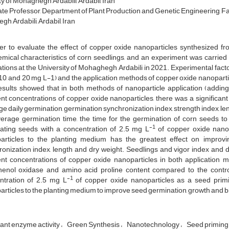
y of Mohaghegh Ardabili, Ardabil, Iran
te Professor, Department of Plant Production and Genetic Engineering, Fac
h Ardabili, Ardabil, Iran
der to evaluate the effect of copper oxide nanoparticles synthesized f
mical characteristics of corn seedlings, and an experiment was carried
ations at the University of Mohaghegh Ardabili in 2021. Experimental fact
, 10, and 20 mg L-1) and the application methods of copper oxide nanopart
esults showed that in both methods of nanoparticle application (adding
ent concentrations of copper oxide nanoparticles, there was a significan
e daily germination, germination synchronization index, strength index, le
verage germination time, the time for the germination of corn seeds to
-1
eating seeds with a concentration of 2.5 mg L
of copper oxide nanop
articles to the planting medium has the greatest effect on improv
ronization index, length and dry weight. Seedlings and vigor index and
ent concentrations of copper oxide nanoparticles in both application m
henol oxidase and amino acid proline content compared to the contro
-1
ntration of 2.5 mg L
of copper oxide nanoparticles as a seed pri
rticles to the planting medium to improve seed germination, growth and bi
ant enzyme activity
Green Synthesis
Nanotechnology
Seed priming