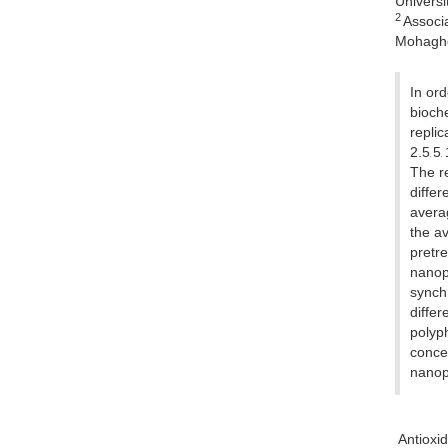
Universit
2
Associa
Mohagheg
In or
bioche
replic
2.5, 5
The r
differ
averag
the a
pretr
nanop
synch
differ
polyp
conce
nanopa
Antioxid