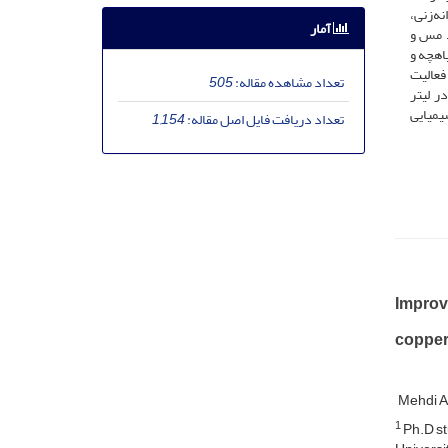
ه‌زنی،
آمار
لی­گرم در لیتر نانواکسید مس و
یاهچه و
فعالیت
تعداد مشاهده مقاله:
505
یمار شاهد گردید. به‌طور کلی کاربرد غلظت 5/2 میلی­گرم در لیتر
بیوشیمیایی
تعداد دریافت فایل اصل مقاله:
1,154
Improve
copper
Mehdi A
1
Ph.D st