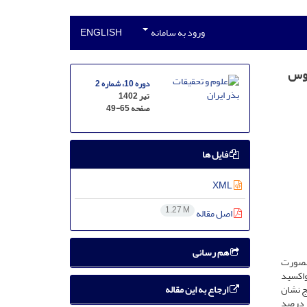
ورود به سامانه
ENGLISH
توس
دوره 10، شماره 2
تیر 1402
صفحه
49-65
فایل ها
XML
1.27 M
اصل مقاله
هم رسانی
ه­صورت
مختلف نانواکسید
ارجاع به این مقاله
تایج نشان
ر درصد