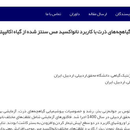
ویسندگان
ارسال مقاله
داوران
تماس با ما
یاهچه‌های ذرت با کاربرد نانواکسید مس سنتز شده از گیاه اکالیپ
تیک گیاهی، دانشگاه محقق اردبیلی، اردبیل، ایران
، اردبیل، ایران
یپتوس بر جوانه‌زنی بذر، رشد و خصوصیات بیوشیمیایی گیاهچه‌های ذرت، آزمایشی ب
فاکتوریل در قالب طرح کاملاً تصادفی با سه تکرار در دانشگاه محقق اردبیلی در سال 1400 اجرا شد. فاکتور‌های آزمایشی شامل غلظت‌های 
 (صفر)، 5/2، 5، 10 و 20 میلی­گرم در لیتر) و روش­های کاربرد در دو سطح (پیش تیمار کردن و افزودن به بستر کاشت) بودند. ن
 پیش‌تیمار نمودن بذر)، کاربرد غلظت‌های مختلف نانواکسید مس موجب افزایش معنی‌دا