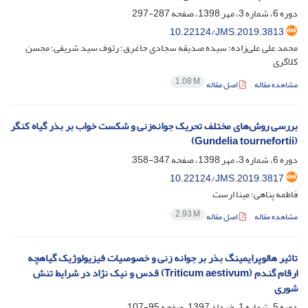
دوره 6، شماره 3، مهر 1398، صفحه
287-297
10.22124/JMS.2019.3813
محمد علی علی‌زاده؛ سیده صدیقه سجادی جاغرق؛ رئوف سید شریفی؛ محسن
کلاگری
1.08 M
مشاهده مقاله
اصل مقاله
بررسی روش‌های مختلف تحریک جوانه‌زنی و شکست خواب بر بذر گیاه کنگر
(Gundelia tournefortii)
دوره 6، شماره 3، مهر 1398، صفحه
347-358
10.22124/JMS.2019.3817
فاطمه پناهی؛ مینا ارست
2.93 M
مشاهده مقاله
اصل مقاله
تاثیر هالوپرایمینگ بذر بر جوانه ‏زنی و خصوصیات فیزیولوژیک گیاهچه
ارقام گندم (Triticum aestivum) قدس و نیک نژاد در شرایط تنش
شوری
دوره 5، شماره 1، خرداد 1397، صفحه
95-107