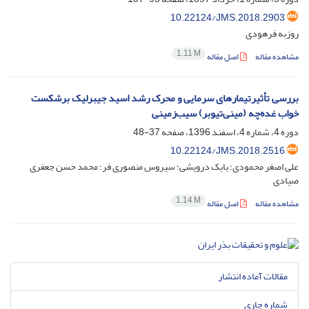
10.22124/JMS.2018.2903
روزبه فرهودی
1.11 M
مشاهده مقاله
اصل مقاله
بررسی تأثیرتیمارهای سرمایی و محرک رشد اسید جیبرلیک برشکست
خواب غده‌چه (مینی‌تیوبر) سیب‌زمینی
دوره 4، شماره 4، اسفند 1396، صفحه
37-48
10.22124/JMS.2018.2516
علی اصغر محمودی؛ بابک درویشی؛ سیروس منصوری فر؛ محمد حسن جعفری
صیادی
1.14 M
مشاهده مقاله
اصل مقاله
مقالات آماده انتشار
شماره جاری