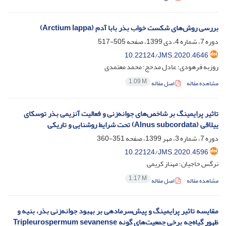
بررسی روش‌های شکست خواب بذر بابا آدم (Arctium lappa)
دوره 7، شماره 4، دی 1399، صفحه
505-517
10.22124/JMS.2020.4646
روزبه فرهودی؛ عادل مدحج؛ محمد معتمدی
1.09 M
مشاهده مقاله
اصل مقاله
تاثیر پرایمینگ بر شاخص‌های جوانه‌زنی و فعالیت آنزیمی بذر توسکای
ییلاقی (Alnus subcordata) تحت شرایط روشنایی و تاریکی
دوره 7، شماره 3، مهر 1399، صفحه
351-360
10.22124/JMS.2020.4596
نرگس حاجیان؛ مهناز کریمی
1.17 M
مشاهده مقاله
اصل مقاله
مقایسه تاثیر پرایمینگ و پیش‌سرما‌دهی بر بهبود جوانه‌زنی بذر، بنیه و
ظهور گیاه‌چه برخی جمعیت‌های گونه Tripleurospermum sevanense