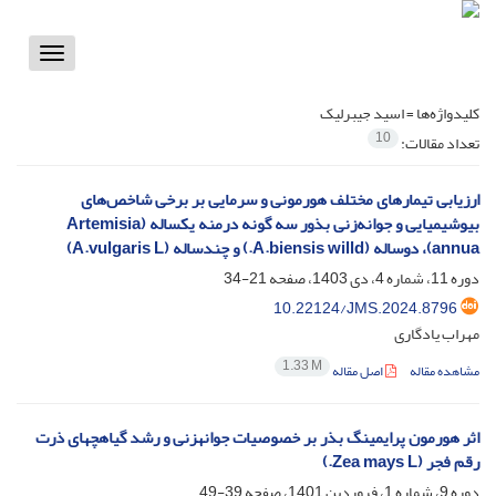
Toggle
vigation
کلیدواژه‌ها =
اسید جیبرلیک
10
تعداد مقالات:
ارزیابی تیمارهای مختلف هورمونی و سرمایی بر برخی شاخص‌های
بیوشیمیایی و جوانه‌زنی بذور سه‌ گونه درمنه یکساله (Artemisia
annua)، دوساله (A.biensis willd.) و چندساله (A.vulgaris L)
دوره 11، شماره 4، دی 1403، صفحه
21-34
10.22124/JMS.2024.8796
مهراب یادگاری
1.33 M
مشاهده مقاله
اصل مقاله
اثر هورمون پرایمینگ بذر بر خصوصیات جوانه‏زنی و رشد گیاهچه‏ای‏ ذرت
رقم فجر (Zea mays L.)
دوره 9، شماره 1، فروردین 1401، صفحه
39-49