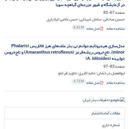
در آزمایشگاه و ظهور مزرعه‌ای گیاهچه سویا
صفحه
67-82
حسین صادقی؛ سامان شیدایی؛ حسن غلامی؛ لیلا یاری
6.42 M
مشاهده مقاله
اصل مقاله
مدل‌سازی هیدروتایم جوانه‌‏زنی بذر علف‌های هرز فالاریس (Phalaris
minor)، تاج‌خروس ریشه‌‏قرمز (Amaranthus retroflexus) و تاج‌خروس
خوابیده (A. blitoides)
صفحه
83-97
ابوالفضل درخشان؛ حامد اکبری؛ جاوید قرخلو
4.73 M
مشاهده مقاله
اصل مقاله
مقالات آماده انتشار
شماره جاری