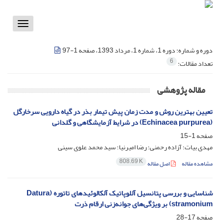
Toggle
vigation
دوره و شماره:
دوره 1، شماره 1، مرداد 1393، صفحه 1-97
6
تعداد مقالات:
مقاله پژوهشی
تعیین بهترین روش و مدت زمان پیش تیمار بذر در گیاه دارویی سرخارگل
(Echinacea purpurea) در شرایط آزمایشگاهی و گلدانی
صفحه
1-15
مهدی بیات؛ آزاده رحمنی؛ رضا امیرنیا؛ سید محمد علوی سینی
808.69 K
مشاهده مقاله
اصل مقاله
شناسایی و بررسی پتانسیل آللوپاتیک آلکالوئیدهای تاتوره (Datura
stramonium) بر ویژگی‌های جوانه‌زنی ارقام ذرت
صفحه
17-28