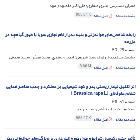
عمران دسترس؛ مهری صفاری؛ علی اکبر مقصودی مود
805.04 K
مشاهده مقاله
اصل مقاله
رابطه شاخص‌های جوانه‌زنی و بنیه بذر ارقام تجاری سویا با ظهور گیاهچه در
مزرعه
صفحه
29-50
حشمت پسندیده؛ رئوف سید شریفی؛ آیدین حمیدی؛ صمد مبصّر؛ محمد صدقی
8.66 M
مشاهده مقاله
اصل مقاله
اثر تلفیق تیمار زیستی بذر و کود شیمیایی بر عملکرد و جذب عناصر غذایی
شلغم علوفه‌ای (Brassica rapa L.)
صفحه
51-66
سید محمدرضا احتشامی؛ محمد ربیعی
988.27 K
مشاهده مقاله
اصل مقاله
تأثیر جنس کیسه، شرایط و طول دوره انبارداری بر ویژگی‌های جوانه‌زنی بذر