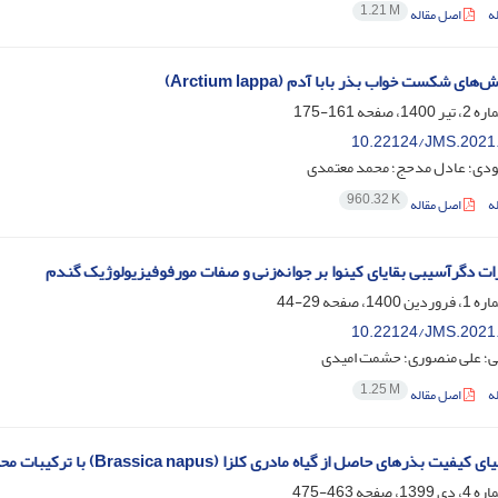
1.21 M
ه
اصل مقاله
ی شکست خواب بذر بابا آدم (Arctium lappa)
161-175
10.22124/JMS.2021
ودی؛ عادل مدحج؛ محمد معتمدی
960.32 K
ه
اصل مقاله
ات دگرآسیبی بقایای کینوا بر جوانه‌زنی و صفات مورفوفیزیولوژیک گندم
29-44
10.22124/JMS.2021
یی؛ علی منصوری؛ حشمت امیدی
1.25 M
ه
اصل مقاله
بذرهای حاصل از گیاه مادری کلزا (Brassica napus) با ترکیبات محرک رشد تحت فواصل‏ مختلف آبیاری
463-475