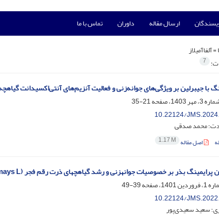
ویسندگان
ارسال مقاله
داوران
تماس با ما
 =
آلفاآمیلاز
7
ات:
با جیبرلین بر ویژگی‌های جوانه‌زنی و فعالیت آنزیم‌های آنتی‌اکسیدانت گیاهچه کینوا (Chenopodium quinoa) تح
21-35
10.22124/JMS.2024
دت؛ محمد صدقی
1.17 M
ه
اصل مقاله
پرایمینگ بذر بر خصوصیات جوانه‏زنی و رشد گیاهچه‏ای‏ ذرت رقم فجر (Zea mays L.)
39-49
10.22124/JMS.2022
ی؛ سعید سعیدی‌پور