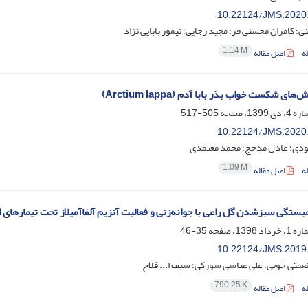
10.22124/JMS.2020
ی؛ کامران محسنی ‏فر؛ مجید رجایی؛ تیمور بابایی نژاد
1.14 M
ه
اصل مقاله
ی شکست خواب بذر بابا آدم (Arctium lappa)
505-517
10.22124/JMS.2020
ودی؛ عادل مدحج؛ محمد معتمدی
1.09 M
ه
اصل مقاله
مبستگی سبزشدن گل راعی با جوانه‌زنی و فعالیت آنزیم آلفاآمیلاز تحت تیمارهای 
35-46
10.22124/JMS.2019
متی خویی؛ علی عباسی سورکی؛ سیف ا... فلاح
790.25 K
ه
اصل مقاله