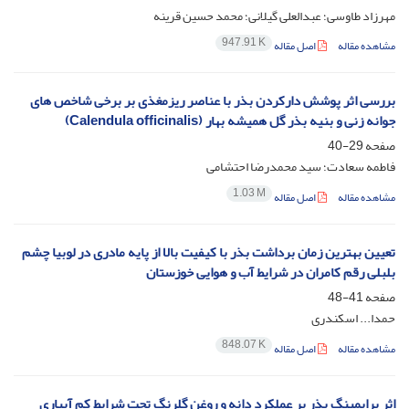
مهرزاد طاوسی؛ عبدالعلی گیلانی؛ محمد حسین قرینه
947.91 K
مشاهده مقاله
اصل مقاله
بررسی اثر پوشش دارکردن بذر با عناصر ریزمغذی بر برخی شاخص های
جوانه زنی و بنیه بذر گل همیشه بهار (Calendula officinalis)
صفحه
29-40
فاطمه سعادت؛ سید محمدرضا احتشامی
1.03 M
مشاهده مقاله
اصل مقاله
تعیین بهترین زمان برداشت بذر با کیفیت بالا از پایه مادری در لوبیا چشم
بلبلی رقم کامران در شرایط آب و هوایی خوزستان
صفحه
41-48
حمدا... اسکندری
848.07 K
مشاهده مقاله
اصل مقاله
اثر پرایمینگ بذر بر عملکرد دانه و روغن گلرنگ تحت شرایط کم آبیاری