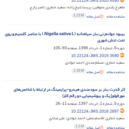
10.22124/JMS.2020.4590
ماهرخ بلندی عموقین؛ پریسا شیخ زاده؛ سعید خماری؛ ناصر زارع
1.23 M
مشاهده مقاله
اصل مقاله
بهبود جوانه‌زنی بذر سیاه‌دانه (Nigella sativa L.) با عناصر کلسیم و روی
تحت تنش شوری
دوره 6، شماره 1، خرداد 1398، صفحه
93-105
10.22124/JMS.2019.3590
سعید خماری؛ مسلم مددی؛ احمد جوادی
1.39 M
مشاهده مقاله
اصل مقاله
اثر قدرت بذر بر سودمندی هیدرو-پرایمینگ در ارتباط با شاخص‌های
مورفولوژیک و بیوشیمیایی دو رقم کلزا
دوره 5، شماره 1، خرداد 1397، صفحه
11-26
10.22124/JMS.2018.2897
سعید خماری؛ قاسم نجفی؛ احمد جوادی؛ علی عبادی
1.2 M
مشاهده مقاله
اصل مقاله