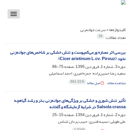
Toggle
vigation
کلیدواژه‌ها =
سرعت جوانه‌زنی
28
تعداد مقالات:
بررسی اثر عصاره ورمی‌کمپوست و تنش خشکی بر شاخص‌های جوانه‌زنی
نخود (Cicer arietinum L.cv. Pirouz)
دوره 3، شماره 1، فروردین 1395، صفحه
75-86
سعید رضا حسین‌زاده؛ حمزه امیری؛ احمد اسماعیلی
661.03 K
مشاهده مقاله
اصل مقاله
تأثیر تنش شوری و خشکی بر ویژگی‌های جوانه‌زنی بذر و رشد گیاهچه
Salsola crassa در شرایط آزمایشگاه و گلخانه
دوره 2، شماره 1، فروردین 1394، صفحه
15-25
علی طویلی؛ نسیبه قنبری؛ حبیب یزدان شناس
1.03 M