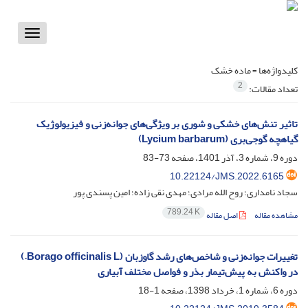
Toggle
vigation
کلیدواژه‌ها =
ماده خشک
2
تعداد مقالات:
تاثیر تنش‌های خشکی و شوری بر ویژگی‌های جوانه‌زنی و فیزیولوژیک
گیاهچه گوجی‌بری (Lycium barbarum)
دوره 9، شماره 3، آذر 1401، صفحه
73-83
10.22124/JMS.2022.6165
سجاد نامداری؛ روح الله مرادی؛ مهدی نقی زاده؛ امین پسندی پور
789.24 K
مشاهده مقاله
اصل مقاله
تغییرات جوانه‌زنی و شاخص‌های رشد گاوزبان (Borago officinalis L.)
در واکنش به پیش‌تیمار بذر و فواصل مختلف آبیاری
دوره 6، شماره 1، خرداد 1398، صفحه
1-18