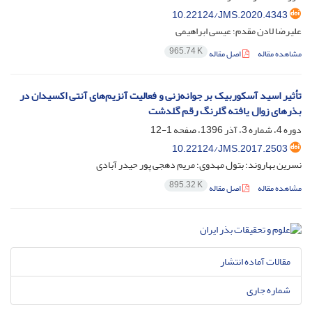
10.22124/JMS.2020.4343
علیرضا لادن مقدم؛ عیسی ابراهیمی
965.74 K
مشاهده مقاله
اصل مقاله
تأثیر اسید آسکوربیک بر جوانه‌زنی و فعالیت آنزیم‌های آنتی اکسیدان در
بذرهای زوال یافته گلرنگ رقم گلدشت
دوره 4، شماره 3، آذر 1396، صفحه
1-12
10.22124/JMS.2017.2503
نسرین بهاروند؛ بتول مهدوی؛ مریم دهجی پور حیدر آبادی
895.32 K
مشاهده مقاله
اصل مقاله
مقالات آماده انتشار
شماره جاری