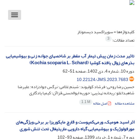
Toggle
vigation
کلیدواژه‌ها =
سوپراکسید دیسموتاز
3
تعداد مقالات:
تاثیر مدت زمان پیش تیمار آب مقطر بر شاخصهای جوانه زنی و بیوشیمیایی
بذرهای زوال یافته کوشیا (Kochia scoparia L. Schard)
دوره 10، شماره 4، دی 1402، صفحه
51-62
10.22124/JMS.2023.7683
حسین رضا روحی؛ فرشاد کولیوند؛ شبنم غلامی؛ نرگس جوادزاده؛ علیرضا
شاهبداغلو؛ ریحانه تهذیبی؛ حوریه ابوالحسنی قزاآن؛ کیمیا یادگاری
1.1 M
مشاهده مقاله
اصل مقاله
اثر اسید هومیک، ورمی‌کمپوست و قارچ مایکوریزا بر برخی ویژگی‌های
مورفولوژیک و بیوشیمیایی گیاه دارویی ماریتیغال تحت تنش شوری
دوره 7، شماره 1، خرداد 1399، صفحه
93-102