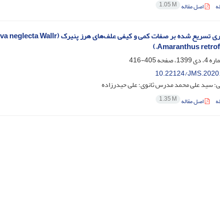
1.05 M
ه
اصل مقاله
405-416
10.22124/JMS.2020
؛ سید علی محمد مدرس ثانوی؛ علی حیدرزاده
1.35 M
ه
اصل مقاله