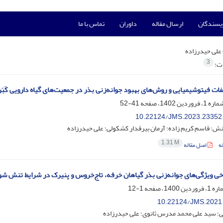
ویسندگان
ارسال مقاله
داوران
تماس با ما
علی حیدرزاده
3
ات:
توشیمیایی و روش‌های بهبود جوانه‌زنی بذر در جمعیت‌های گیاه دارویی کَبَر (Capparis spinosa L.) بومی ایر
41-52
10.22124/JMS.2023.23352
نش؛ قاسم کریم زاده؛ آرمان بیرقدار کشکولی؛ علی حیدرزاده
1.31 M
ه
اصل مقاله
رخی ویژگی‌های جوانه‌زنی بذر گیاهان خرفه، تاج‌خروس و پنیرک در شرایط تنش 
1-12
10.22124/JMS.2021
؛ سید علی محمد مدرس ثانوی؛ علی حیدرزاده