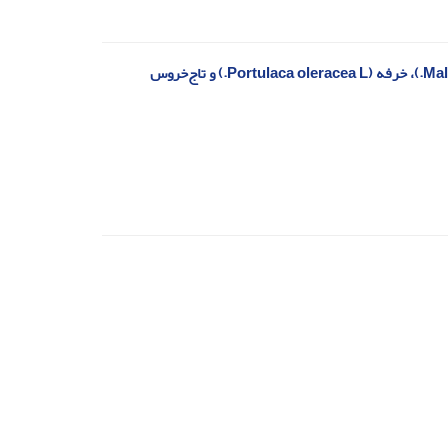
بررسی پیری تسریع شده بر صفات کمی و کیفی علف‌های هرز پنیرک (Malva neglecta Wallr.)، خرفه (Portulaca oleracea L.) و تاج‌خروس