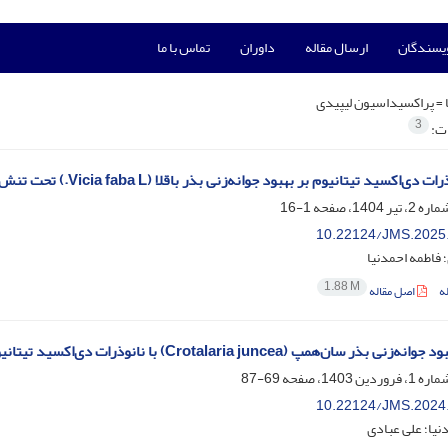
ویسندگان
ارسال مقاله
داوران
تماس با ما
 =
پراکسیداسیون لیپیدی
3
ات:
 دی‌اکسید تیتانیوم بر بهبود جوانه‌زنی بذر باقلا (Vicia faba L.) تحت تنش خشکی
1-16
10.22124/JMS.2025
 فاطمه احمدنیا
1.88 M
ه
اصل مقاله
ر سان‌همپ (Crotalaria juncea) با نانوذرات دی‌اکسید تیتانیوم (TiO2) در تنش شوری
69-87
10.22124/JMS.2024
نیا؛ علی عبادی