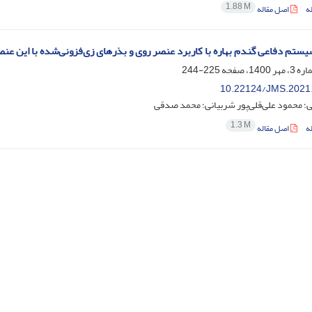
1.88 M
ه
اصل مقاله
یستم دفاعی گندم بهاره با کاربرد عنصر روی و بذرهای زی‌فزونی‌شده با این ع
225-244
10.22124/JMS.2021
؛ محمود علی‌قلی‌پور شربیانی؛ محمد صدقی
1.3 M
ه
اصل مقاله