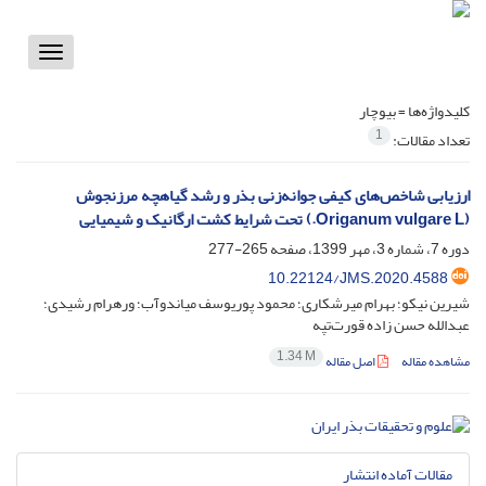
Toggle
vigation
کلیدواژه‌ها =
بیوچار
1
تعداد مقالات:
ارزیابی شاخص‌های کیفی جوانه‌زنی بذر و رشد گیاهچه مرزنجوش
(Origanum vulgare L.) تحت شرایط کشت ارگانیک و شیمیایی
دوره 7، شماره 3، مهر 1399، صفحه
265-277
10.22124/JMS.2020.4588
شیرین نیکو؛ بهرام میرشکاری؛ محمود پوریوسف میاندوآب؛ ورهرام رشیدی؛
عبدالله حسن زاده قورت‌تپه
1.34 M
مشاهده مقاله
اصل مقاله
مقالات آماده انتشار