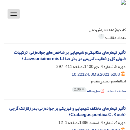
Toggle
vigation
کلیدواژه‌ها =
خراش‌دهی
2
تعداد مقالات:
تأثیر تیمارهای مکانیکی و شیمیایی بر شاخص‌های جوانه‌زنی، ترکیبات
فنولی کل و فعالیت آنزیمی در بذر حنا (Lawsoniainermis L.)
دوره 8، شماره 4، دی 1400، صفحه
411-397
10.22124/JMS.2021.5288
ابوالقاسم حمیدی‌مقدم
2.06 M
مشاهده مقاله
اصل مقاله
تأثیر تیمارهای مختلف شیمیایی و فیزیکی بر جوانه‌زنی بذر زالزالک گرجی
(Crataegus pontica C. Koch)
دوره 4، شماره 4، اسفند 1396، صفحه
1-12