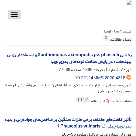
Toggle
vigation
کلیدواژه‌ها =
لوبیا
3
تعداد مقالات:
ردیابی Xanthomonas axonopodis pv. phaseoli و استفاده از روش
بهینه‌شده در پایش سلامت توده‌های بذری لوبیا
دوره 7، شماره 1، خرداد 1399، صفحه
69-77
10.22124/JMS.2020.4318
کبری مسلم‌خانی؛ لیلا زارع؛ نیما خالدی؛ لیلا فراهانی؛ شهلا هاشمی فشارکی؛ فرشید
حسنی؛ بابک درویشی
1.14 M
مشاهده مقاله
اصل مقاله
تأثیر غلظت‌های مختلف برخی فلزات سنگین بر شاخص‌های جوانه‌زنی و بنیه
بذر لوبیا چیتی (Phaseolus vulgaris L.)
دوره 3، شماره 2، تیر 1395، صفحه
95-105