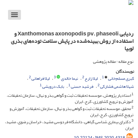
Toggle
vigation
ردیابی Xanthomonas axonopodis pv. phaseoli و
استفاده از روش بهینه‌شده در پایش سلامت توده‌های بذری
لوبیا
نوع مقاله : مقاله پژوهشی
نویسندگان
2
3
2
1
کبری مسلم‌خانی
لیلا زارع
نیما خالدی
لیلا فراهانی
1
1
2
شهلا هاشمی فشارکی
فرشید حسنی
بابک درویشی
1
استادیار پژوهش، موسسه تحقیقات ثبت و گواهی بذر و نهال، سازمان تحقیقات،
آموزش و ترویج کشاورزی، کرج، ایران
2
محقق، موسسه تحقیقات ثبت و گواهی بذر و نهال، سازمان تحقیقات، آموزش و
ترویج کشاورزی، کرج، ایران
3
دکترای بیماری شناسی گیاهی، دانشگاه فردوسی مشهد، خراسان رضوی، مشهد،
ایران
10.22124/JMS.2020.4318