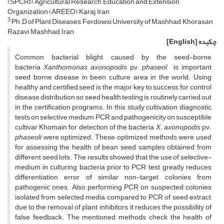
(SPCRI), Agricultural Research, Education and Extension
Organization (AREEO), Karaj, Iran
3
Ph.D of Plant Diseases, Ferdowsi University of Mashhad, Khorasan
Razavi, Mashhad, Iran
چکیده
[English]
Common bacterial blight, caused by the seed-borne
bacteria
Xanthomonas axonopodis
pv.
phaseol
, is important
seed borne disease in been culture area in the world. Using
healthy and certified seed is the major key to success for control
disease distribution so seed health testing is routinely carried out
in the certification programs. In this study cultivation diagnostic
tests on selective medium, PCR and pathogenicity on susceptible
cultivar Khomain for detection of the bacteria
X. axonopodis
pv.
phaseoli
were optimized. These optimized methods were used
for assessing the health of bean seed samples obtained from
different seed lots. The results showed that the use of selective-
medium in culturing bacteria prior to PCR test, greatly reduces
differentiation error of similar non-target colonies from
pathogenic ones. Also performing PCR on suspected colonies
isolated from selected media compared to PCR of seed extract,
due to the removal of plant inhibitors, it reduces the possibility of
false feedback. The mentioned methods check the health of