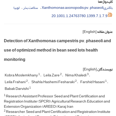
کلیدواژه‌ها
باکتریXanthomonas axonopodis pv. phaseoli
سلامت بذر
لوبیا
20.1001.1.24763780.1399.7.1.7.9
عنوان مقاله
[English]
Detection of Xanthomonas campestris pv. phaseoli and
use of optimized method in bean seed lots health
monitoring
نویسندگان
[English]
1
2
3
Kobra Moslemkhany
Leila Zare
Nima Khaledi
2
2
1
Leila Frahani
Shahla Hashemi Fesharaki
Farshid Hasani
1
Babak Darvishi
1
Research Assistant Professor, Seed and Plant Certification and
Registration Institute (SPCRI), Agricultural Research, Education and
Extension Organization (AREEO), Karaj, Iran
2
Researcher, Seed and Plant Certification and Registration Institute