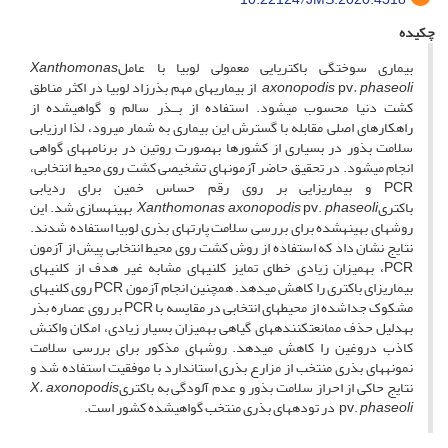
چکیده
بیماری سوختگی باکتریایی معمولی لوبیا با عامل
Xanthomonas
. phaseoli
pv
axonopodis
از بیماری­های مهم بذرزاد لوبیا در اکثر مناطق
کشت دنیا محسوب می­شود. استفاده از بــذر سالم و گواهی­شده از
راهکارهای اصلی مقابله با گسترش این بیماری به شمار می­رود، لذا ارزیابی
سلامت بذور در بسیاری از کشورها به­صورت روتین در برنامه­های گواهی
انجام می­شود. در تحقیق حاضر آزمون­های تشخیصی کشت روی محیط انتخابی،
PCR و بیماری­زایی بر روی رقم حساس خمین برای ردیابی
باکتری
phaseoli
pv.
Xanthomonas axonopodis
بهینه­سازی شد. این
روش­های بهینه­شده برای بررسی سلامت پارت­های بذری لوبیا استفاده شدند.
نتایج نشان داد که استفاده از روش کشت روی محیط انتخابی پیش از آزمون
PCR، به­میزان زیادی خطای تمایز کلنی­های مشابه غیر هدف از کلنی­های
بیماری­زای باکتری را کاهش می­دهد. همچنین انجام آزمون PCR روی کلنی­های
مشکوک جداشده از محیط­های انتخابی در مقایسه با PCR بر روی عصاره بذر
به­دلیل حذف ممانعت­کننده­های گیاهی به­میزان بسیار زیادی، امکان واکنش
کاذب دروغین را کاهش می­دهد. روش­های مذکور برای بررسی سلامت
نمونه­های بذری منتخب از مزارع بذری استاندارد با موفقیت استفاده شد و
نتایج حاکی از احراز سلامت بذور و عدم آلودگی به باکتری
X. axonopodis
phaseoli
pv.
در توده­های بذری منتخب گواهی­شده کشور است.