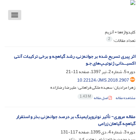
Toggle
vigation
کلیدواژه‌ها =
آنزیم
2
تعداد مقالات:
اثر پیری تسریع شده بر جوانه‌زنی، رشد گیاهچه و برخی ترکیبات آنتی
اکسیــدانی ژنوتیـپ‌های جـو
دوره 5، شماره 2، تیر 1397، صفحه
11-21
10.22124/JMS.2018.2907
زهرا مرادیان؛ سعیده ملکی فراهانی؛ علیرضا رضازاده
1.43 M
مشاهده مقاله
اصل مقاله
مقاله مروری- تأثیر نوتروپرایمینگ بر درصد جوانه‌زنی بذر و استقرار
گیاهچه گیاهان زراعی
دوره 3، شماره 4، دی 1395، صفحه
117-131
سید محمدرضا احتشامی؛ هادی کیانی نژاد