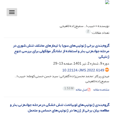
Toggle
vigation
نویسنده =
حبیب ا.. سمیع‌زاده لاهیجی
2
تعداد مقالات:
گرو‌ه‌بندی برخی ژنوتیپ‌های سویا با تیمارهای مختلف تنش شوری در
مرحله جوانه‌زنی بذر و استفاده از نشانگر مولکولی برای بررسی تنوع
ژنتیکی
دوره 9، شماره 2، تیر 1401، صفحه
13-29
10.22124/JMS.2022.6149
مهدی پرکار؛ محمد محسن‌زاده گلفزانی؛ سید حسن حسنی کومله؛ حبیب ا..
سمیع‌زاده لاهیجی
1.53 M
مشاهده مقاله
اصل مقاله
گروه‌بندی ژنوتیپ‌های لوبیاتحت تنش خشکی درمرحله جوانه‌زنی بذر و
مطالعه بیان برخی از ژن‌ها در ژنوتیپ‌های حساس و متحمل