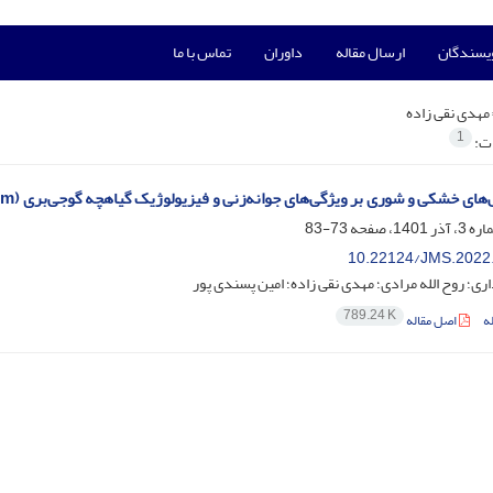
ویسندگان
ارسال مقاله
داوران
تماس با ما
مهدی نقی زاده
1
ات:
ای خشکی و شوری بر ویژگی‌های جوانه‌زنی و فیزیولوژیک گیاهچه گوجی‌بری (Lycium barbarum)
73-83
10.22124/JMS.2022
ری؛ روح الله مرادی؛ مهدی نقی زاده؛ امین پسندی پور
789.24 K
ه
اصل مقاله