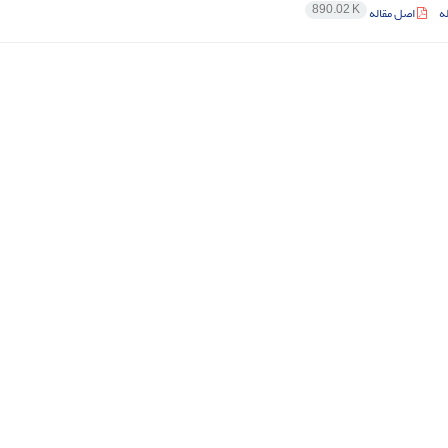
890.02 K
ه
اصل مقاله