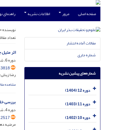
صفحه اصلی
مرور
اطلاعات نشریه
راهنمای ن
نویسنده =
تعداد مقال
مقالات آماده انتشار
اثر متیل جاسمو
شماره جاری
دوره 6، شماره 3، مهر 1398، صفحه
.3818
شماره‌های پیشین نشریه
رضا زینلی
مشاهده مقال
دوره 12 (1404)
بررسی خلو
دوره 11 (1403)
دوره 4، شماره 4، اسفند 1396، صفحه
.2517
دوره 10 (1402)
مرضیه دهق