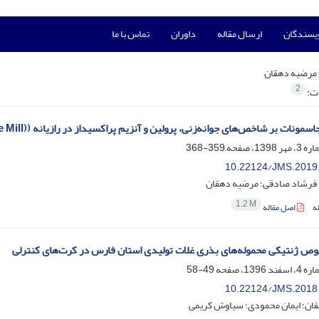
ویسندگان
ارسال مقاله
داوران
تماس با ما
مرضیه دهقان
2
ات:
نات بر شاخص‌های جوانه‌زنی، پرولین و آنزیم پراکسیداز در رازیانه ((Foeniculum vulgare Mill تحت تنش کلرید سدیم
359-368
10.22124/JMS.2019
؛ فرشاد صادقی؛ مرضیه دهقان
1.2 M
ه
اصل مقاله
ص ژنتیکی محموله‌های بذری غلات تولیدی استان فارس در کرت‌های کنترلی
49-58
10.22124/JMS.2018
ان؛ ایمان محمودی؛ سیاوش کریمی