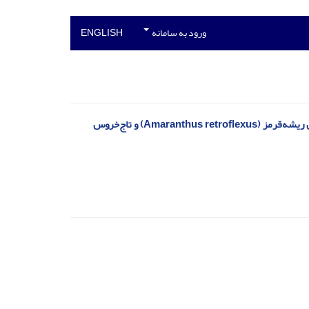
ورود به سامانه
ENGLISH
مدل‌سازی هیدروتایم جوانه‌‏زنی بذر علف‌های هرز فالاریس (Phalaris minor)، تاج‌خروس ریشه‌‏قرمز (Amaranthus retroflexus) و تاج‌خروس