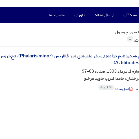
ویسندگان
ارسال مقاله
داوران
تماس با ما
 =
توزیع ویبول
1
ات:
83-97
رخشان؛ حامد اکبری؛ جاوید قرخلو
4.73 M
ه
اصل مقاله