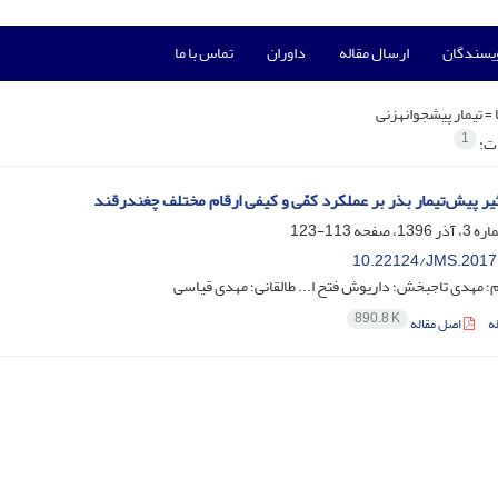
ویسندگان
ارسال مقاله
داوران
تماس با ما
 =
تیمار پیشجوانهزنی
1
ات:
یر پیش‌تیمار بذر بر عملکرد کمّی و کیفی ارقام مختلف چغندرقند
113-123
10.22124/JMS.2017
؛ مهدی تاجبخش؛ داریوش فتح ا... طالقانی؛ مهدی قیاسی
890.8 K
ه
اصل مقاله