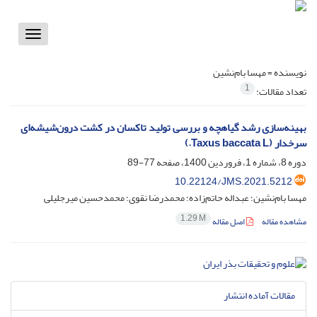
Toggle
vigation
نویسنده =
مهسا بام‌نشین
1
تعداد مقالات:
بهینه‌سازی رشد گیاهچه و بررسی تولید تاکسان در کشت درون‌شیشه‌ای
سرخدار (Taxus baccata L.)
دوره 8، شماره 1، فروردین 1400، صفحه
77-89
10.22124/JMS.2021.5212
مهسا بام‌نشین؛ عبداله حاتم‌زاده؛ محمدرضا نقوی؛ محمدحسین میرجلیلی
1.29 M
مشاهده مقاله
اصل مقاله
مقالات آماده انتشار