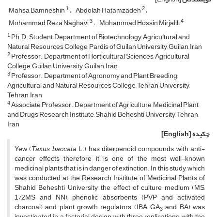
1
2
Mahsa Bamneshin
Abdolah Hatamzadeh
3
4
Mohammad Reza Naghavi
Mohammad Hossin Mirjalili
1
Ph.D. Student, Department of Biotechnology, Agricultural and
Natural Resources College, Pardis of Guilan University, Guilan, Iran
2
Professor., Department of Horticultural Sciences, Agricultural
College, Guilan University, Guilan, Iran
3
Professor., Department of Agronomy and Plant Breeding,
Agricultural and Natural Resources College, Tehran University,
Tehran, Iran
4
Associate Professor., Department of Agriculture, Medicinal Plant
and Drugs Research Institute, Shahid Beheshti University, Tehran,
Iran
چکیده
[English]
Yew (
Taxus baccata
L.) has diterpenoid compounds with anti-
cancer effects therefore it is one of the most well-known
medicinal plants that is in danger of extinction. In this study, which
was conducted at the Research Institute of Medicinal Plants of
Shahid Beheshti University, the effect of culture medium (MS,
1/2MS and NN), phenolic absorbents (PVP and activated
charcoal) and plant growth regulators (IBA, GA
and BA) was
3
investigated in a factorial design with three replications, with the