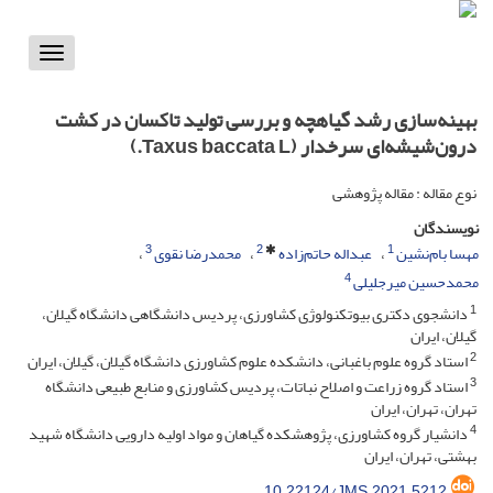
Toggle
vigation
بهینه‌سازی رشد گیاهچه و بررسی تولید تاکسان در کشت
درون‌شیشه‌ای سرخدار (Taxus baccata L.)
نوع مقاله : مقاله پژوهشی
نویسندگان
3
2
1
مهسا بام‌نشین
عبداله حاتم‌زاده
محمدرضا نقوی
4
محمدحسین میرجلیلی
1
دانشجوی دکتری بیوتکنولوژی کشاورزی، پردیس دانشگاهی دانشگاه گیلان،
گیلان، ایران
2
استاد گروه علوم باغبانی، دانشکده علوم کشاورزی دانشگاه گیلان، گیلان، ایران
3
استاد گروه زراعت و اصلاح نباتات، پردیس کشاورزی و منابع طبیعی دانشگاه
تهران، تهران، ایران
4
دانشیار گروه کشاورزی، پژوهشکده گیاهان و مواد اولیه دارویی دانشگاه شهید
بهشتی، تهران، ایران
10.22124/JMS.2021.5212