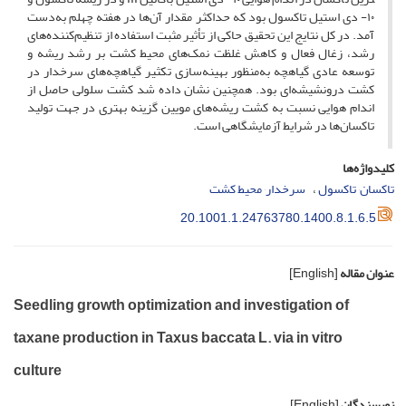
۱۰- دی استیل تاکسول بود که حداکثر مقدار آن‌ها در هفته چهلم به‌دست
آمد. در کل نتایج این تحقیق حاکی از تأثیر مثبت استفاده از تنظیم‌کننده‌های
رشد، زغال فعال و کاهش غلظت نمک‌های محیط کشت بر رشد ریشه و
توسعه عادی گیاهچه به‌منظور بهینه‌سازی تکثیر گیاهچه‌های سرخدار در
کشت درون­شیشه‌ای بود. همچنین نشان داده شد کشت‌ سلولی حاصل از
اندام‌ هوایی نسبت به کشت ریشه‌های مویین گزینه بهتری در جهت تولید
تاکسان‌ها در شرایط آزمایشگاهی است.
کلیدواژه‌ها
تاکسان٬ تاکسول
سرخدار٬ محیط کشت
20.1001.1.24763780.1400.8.1.6.5
عنوان مقاله
[English]
Seedling growth optimization and investigation of
taxane production in Taxus baccata L. via in vitro
culture
نویسندگان
[English]