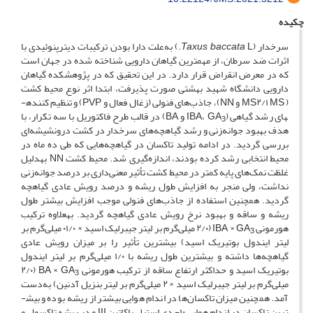
چکیده
سرخدار (
Taxus baccata
L.) به‌علت دارا بودن ترکیبات دی­ترپنوئیدی با
اثرات ضد سرطان، از مهم­ترین گیاهان دارویی شناخته شده در جهان است
که در معرض انقراض قرار دارد. در این تحقیق که در پژوهشکده گیاهان
دارویی دانشگاه شهید بهشتی صورت پذیرفت، ابتدا اثر نوع محیط کشت
(MS٬ MS۲/۱ و NN)، جاذب‌های فنولی (زغال فعال و PVP) و تنظیم کننده­
های رشد گیاهی (IBA، GA
و BA) در قالب طرح فاکتوریل با سه تکرار، با
3
هدف بهبود جوانه‌زنی و رشد گیاهچه‌های سرخدار در کشت درون­شیشه‌ای
بررسی گردید. در ادامه تولید تاکسان در گیاهچه‌هایی که طی ده ماه در
محیط انتخابی رشد کرده بودند، اندازه‌گیری شد. محیط کشت NN به­دلیل
غلظت نمک‌های پایه کم­تر در محیط کشت تأثیر معنی‌داری بر درصد جوانه‌زنی
نداشت، ولی منجر به افزایش طول ریشه و درصد رویش عادی گیاهچه
گردید. همچنین استفاده از جاذب‌های فنولی موجب افزایش بیش­تر طول
ریشه و ساقه و بهبود نرخ رویش عادی گیاهچه گردید. به­علاوه ترکیب
هورمونی IBA × GA
(۲/۰ میلی‌گرم بر لیتر جیبرلیک اسید × ۰۱/۰ میلی‌گرم بر
3
لیتر ایندول بوتیریک اسید) بیش­ترین تأثیر را بر میزان رویش عادی
گیاهچه‌ها داشته و بیش­ترین طول ریشه با ۱/۰ میلی‌گرم بر لیتر ایندول
بوتیریک اسید و حداکثر ارتفاع ساقه از ترکیب هورمونی BA × GA
(۲/۰
3
میلی‌گرم بر لیتر جیبرلیک اسید × ۲ میلی‌گرم بر لیتر بنزیل آدنین) به‌دست
آمد. همچنین میزان تاکسان‌ها در اندام هوایی بیش­تر از ریشه بوده و بیش­
ترین تاکسان در اندام هوایی ۱۰- دی استیل باکاتین III و در ریشه تاکسول و