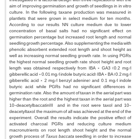
aim of improving germination and growth of seedlings in in vitro
culture. In the following, taxane production was measured in
plantlets that were grown in select medium for ten months.
According to our results, NN culture medium due to lower
concentration of basal salts had no significant effect on
germination percentage but increased root length and normal
seedling growth percentage. Also supplementing the media with
phenolic absorbent extended root length and shoot height as
well as increasing normal seedling growth rate. In using PGRs,
the highest normal seedling growth rate, shoot height and root
length was obtained respectively from IBA × GA3 (0.2 mg/l
gibberellic acid × 0.01 mg/l indole butyric acid), IBA × BA (0.2 mg/l
gibberellic acid × 2 mg/l benzyl adenine) and 0.1 mg/l indole
butyric acid, while PGRs had no significant differences in
germination rate. Also, the amount of taxan in the aerial part was
higher than the root and the highest taxan in the aerial part was
10-deacetylbaccatinIII and in the root were taxol and 10-
deacetyltaxol, the maximum of all was achieved at the end of the
experiment. Overall, the results indicate the positive effect of
activated charcoal, PGRs and reducing culture medium
macronutrients on root length, shoot height and the normal
growth process of
Taxus baccata
seedling, in order to increase