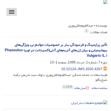
Toggle
vigation
نویسنده =
عبدالقیوم قلی‌پوری
1
تعداد مقالات:
تأثیر پرایمینگ و فرسودگی بذر بر خصوصیات جوانه‌زنی، ویژگی‌های
بیوشیمیایی و بیان ژن‌های آنزیم‌های آنتی‌اکسیدانت در لوبیا Phaseolus
Vulgaris (L.)
دوره 7، شماره 1، خرداد 1399، صفحه
1-13
10.22124/JMS.2020.4267
طیبه سعادت؛ محمد صدقی؛ عبدالقیوم قلی‌پوری؛ رئوف سید شریفی؛ رقیه
شیخ‌بگلو
1.18 M
مشاهده مقاله
اصل مقاله