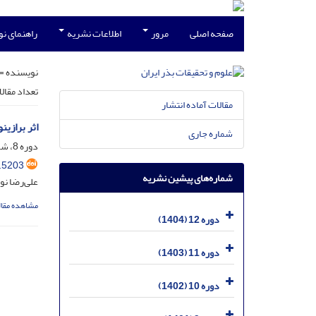
صفحه اصلی
مرور
اطلاعات نشریه
راهنمای ن
نویسنده =
تعداد مقال
مقالات آماده انتشار
اثر برازینواس
شماره جاری
دوره 8، شماره 1، فروردین 1400، صفحه
.5203
شماره‌های پیشین نشریه
علی‌رضا نو
مشاهده مقال
دوره 12 (1404)
دوره 11 (1403)
دوره 10 (1402)