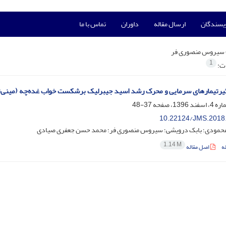
ویسندگان
ارسال مقاله
داوران
تماس با ما
سیروس منصوری فر
1
ات:
یرتیمارهای سرمایی و محرک رشد اسید جیبرلیک برشکست خواب غده‌چه (مینی‌ت
37-48
10.22124/JMS.2018
محمودی؛ بابک درویشی؛ سیروس منصوری فر؛ محمد حسن جعفری صیادی
1.14 M
ه
اصل مقاله