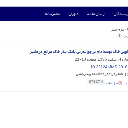
ویسندگان
ارسال مقاله
داوران
تماس با ما
 =
دره شهر
1
ات:
کوبی خاک توسط دام بر جوانه‌زنی بانک بذر خاک مراتع دره‌شهر
13-21
10.22124/JMS.2018
و؛ طاهره رادمرد؛ فاطمه بیدرنامنی
974.37 K
ه
اصل مقاله