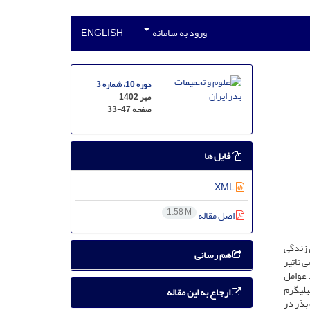
ورود به سامانه
ENGLISH
دوره 10، شماره 3
مهر 1402
صفحه
33-47
فایل ها
XML
1.58 M
اصل مقاله
 زندگی
هم رسانی
 تاثیر
 عوامل
وری با استفاده از کلرید سدیم (صفر، 4، 8 و 12 دسی­زیمنس بر متر) و پنج سطح پرایمینگ بذر ( نیترات پتاسیم 100 و 200 میلی­گرم
ارجاع به این مقاله
نگ بذر در