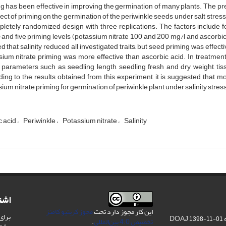
g has been effective in improving the germination of many plants. The pr
fect of priming on the germination of the periwinkle seeds under salt stre
letely randomized design with three replications. The factors include fou
and five priming levels (potassium nitrate 100 and 200 mg/l and ascorbic 
 that salinity reduced all investigated traits, but seed priming was effective
ium nitrate priming was more effective than ascorbic acid. In treatment 
, parameters such as seedling length, seedling fresh and dry weight, t
ing to the results obtained from this experiment, it is suggested that m
ium nitrate priming for germination of periwinkle plant under salinity stress
c acid
Periwinkle
Potassium nitrate
Salinity
اشت
این کار مجوز دارد تحت
مجوز کریتیو کامنز
برای
D
1398-11-01
تخصیص 4.0 بین‌المللی
.