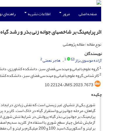
صفحه اصلی
مرور
اطلاعات نشریه
راهنمای ن
اثر پرایمینگ بر شاخصهای جوانه زنی بذر و رشد گیاه پروانش (Catharanthus roseus L.) در
نوع مقاله : مقاله پژوهشی
نویسندگان
2
1
آزاده موسوی بزاز
هاجر نعمتی
1
گروه علوم باغبانی و مهندسی فضای سبز، دانشکده کشاورزی، دان
2
کارشناس گروه علوم باغبانی و مهندسی فضای سبز، دانشکده کشاورزی، دانشگاه 
10.22124/JMS.2023.7673
چکیده
شوری یکی از تنش­های غیر زیستی است که نقش زیادی در ایجاد
گیاهان، مرحله جوانه­زنی و استقرار گیاه در خاک است. کاربرد 
پرایمینگ بر جوانه­زنی بذر گیاه پروانش در شرایط تنش شوری ا
بر لیتر و آسکوربیک اسید 100 و 0