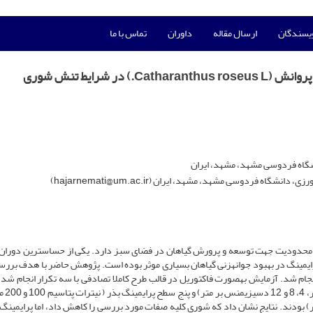
ویسندگان
ارسال مقاله
داوران
تماس با ما
 شرایط تنش شوری
شگاه فردوسی مشهد، مشهد، ایران
فردوسی مشهد، مشهد، ایران (hajarnemati@um.ac.ir)
 محدودیت جهت توسعه و پرورش گیاهان در فضای سبز دارد. یکی از حساس­ترین دوران
پرایمینگ در بهبود جوانه­زنی گیاهان بسیاری موثر بوده است. پژوهش حاضر با هدف بررسی
نجام شد. آزمایش به­صورت فاکتوریل در قالب طرح کاملا تصادفی با سه تکرار انجام شد.
آزمایش شامل چهار سطح ش
20 میلی­گرم بر لیتر و آب مقطر) بودند. نتایج نشان داد که شوری کلیه صفات مورد بررسی را کاهش داد، اما پرایمی