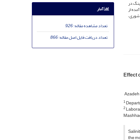
ینگ در
آمار
مده از
 شوری،
تعداد مشاهده مقاله:
926
تعداد دریافت فایل اصل مقاله:
866
Effect 
Azadeh
1
Departm
2
Laborat
Mashhad,
Salini
the mo