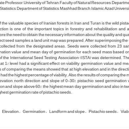
te Professor, University of Tehran, Faculty of Natural Resources, Departmen
Statistics, Department of Statistics, Mashhad Branch, Islamic Azad Universi
 the valuable species of Iranian forests in Iran and Turan is the wild pi
tion is one of the important topics in forestry and rehabilitation and
ore the need to obtain the necessary information about the quality and quanti
lect seed samples, a land unit map was prepared. After superimposing the 
ollected from the designated areas. Seeds were collected from 23 sampl
nation value and mean day of germination for each seed mass based on t
of the International Seed Testing Association (ISTA) was determined. The
 at 1% level had a significant effect on viability, germination value, an
s of comparing the means showed that at high elevation and in the direct
had the highest percentage of viability. Also, the results of comparing the
evation, north direction and slope of 0-30%, pistachio seed germinatio
ion and slope above 60%, the highest mean day germination and also in t
ghest germination rate of pistachio seeds.
Elevation
Germination
Landform and slope
Pistachio seeds
Viabi