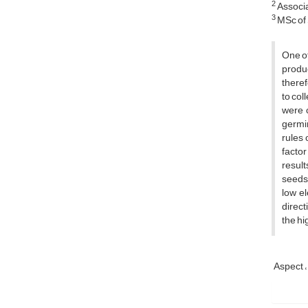
2
Associa
3
MSc of 
One of
produc
theref
to col
were c
germi
rules 
factor
result
seeds 
low el
direct
the hi
Aspect