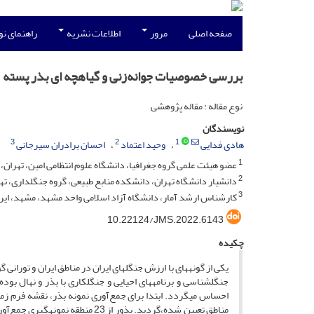
صفحه اصلی
مرور
اطلاعات نشریه
راهنمای ن
بررسی خصوصیات جوانه‌زنی و گیاهچه ای بذر پسته (Pistacia vera L.) جنگل خواجه کلات مشه
نوع مقاله : مقاله پژوهشی
نویسندگان
3
2
1
هادی فدایی
وحید اعتماد
احسان برادران سیرجانی
1
عضو هیئت علمی گروه جغرافیا، دانشگاه علوم انتظامی امین، تهران، ا
2
دانشیار دانشگاه تهران، دانشکده منابع طبیعی، گروه جنگلداری، تهر
3
کارشناس ارشد آمار، دانشگاه آزاد اسلامی واحد مشهد، مشهد، ایر
10.22124/JMS.2022.6143
چکیده
یکی از گونه­های با ارزش جنگل­های ایران در مناطق ایران و توران
جنگل­شناسی و برنامه­های احیایی و جنگل­کاری با بذر و نهال ب
احساس می­گردد. ابتدا برای جمع‌آوری نمونه بذر، نقشه فرم زمی