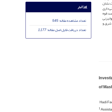
ات نشان
آمار
ی‌داری
دارای بیش­ترین درصد قوه
درصد دارای ارزش بالای جوانی­زنی
تعداد مشاهده مقاله:
545
و جهت شرق و
تعداد دریافت فایل اصل مقاله:
1,177
Investi
of Mas
Hadi Fa
1
Assista