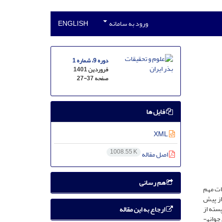
ورود به سامانه
ENGLISH
دوره 9، شماره 1
فروردین 1401
صفحه
27-37
فایل ها
XML
1008.55 K
اصل مقاله
هم رسانی
عات مهم
از پیش
سته از
ارجاع به این مقاله
مناطق تعیین شده،گردید. بذور از 23 منطقه نمونه­گیری جمع‌آوری گردید. درصد قوه نامیه، سرعت جوانه­زنی، ارزش جوانه­زنی و میانگین مدت روز برای جوانه­