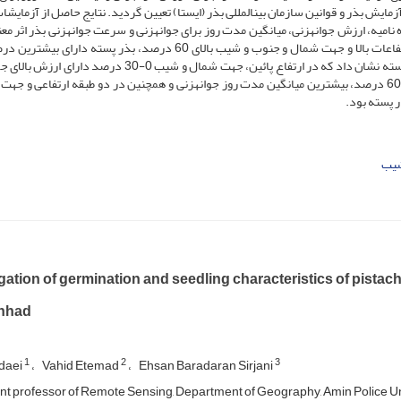
زمایش بذر و قوانین سازمان بین­المللی بذر (ایستا) تعیین گردید. نتایج حاصل از آزمایش
امیه، ارزش جوانه­زنی، میانگین مدت روز برای جوانه­زنی و سرعت جوانه­زنی بذر اثر معن
نشان می‌دهد. نتایج مقایسه میانگین­ها حاکی از آن بود که در ارتفاعات بالا و جهت شمال و جنوب و شیب بالای 60 درصد، بذر پسته 
نامیه بود. همچنین نتایج مقایسه میانگین ارزش جوانی­زنی بذر پسته نشان داد که در ارتفاع پائین، جهت شمال و شیب 0-30 
بذر پسته بود. مدت روز جوانه­زنی در جهت جنوب و شیب بالای 60 درصد، بیش­ترین میانگین مدت روز جوانه­زنی و همچنین در دو طبقه ارتفاعی 
شیب
gation of germination and seedling characteristics of pistachi
hhad
1
2
3
daei
Vahid Etemad
Ehsan Baradaran Sirjani
nt professor of Remote Sensing, Department of Geography, Amin Police Univ