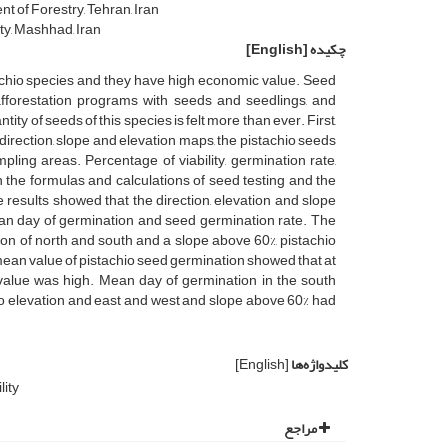
t of Forestry, Tehran, Iran
ty, Mashhad, Iran
چکیده
[English]
stachio species and they have high economic value. Seed
 afforestation programs with seeds and seedlings, and
ty of seeds of this species is felt more than ever. First,
direction, slope and elevation maps, the pistachio seeds
ing areas. Percentage of viability, germination rate,
he formulas and calculations of seed testing and the
 results showed that the direction, elevation and slope
d mean day of germination and seed germination rate. The
ion of north and south and a slope above 60%, pistachio
 mean value of pistachio seed germination showed that at
n value was high. Mean day of germination in the south
wo elevation and east and west and slope above 60% had
کلیدواژه‌ها
[English]
lity
مراجع