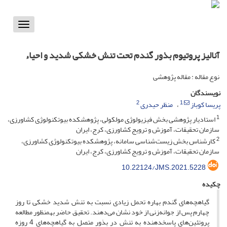
Toggle
vigation
آنالیز پروتیوم بذور گندم تحت تنش خشکی شدید و احیاء
نوع مقاله : مقاله پژوهشی
نویسندگان
2
1
پریسا کوباز
منظر حیدری
1
استادیار پژوهشی بخش فیزیولوژی مولکولی، پژوهشکده بیوتکنولوژی کشاورزی،
سازمان تحقیقات، آموزش و ترویج کشاورزی، کرج، ایران
2
کارشناس بخش زیست‌شناسی سامانه، پژوهشکده بیوتکنولوژی کشاورزی،
سازمان تحقیقات، آموزش و ترویج کشاورزی، کرج، ایران
10.22124/JMS.2021.5228
چکیده
گیاهچه‌های گندم بهاره تحمل زیادی نسبت به تنش شدید خشکی تا روز
چهارم پس از جوانه‌زنی از خود نشان می‌دهند. تحقیق حاضر به­منظور مطالعه
پروتئین‌های پاسخ­دهنده به تنش در بذور متصل به گیاهچه‌های 4 روزه