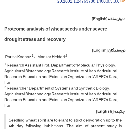
20.1001.1.24763780.1400.8.3.3.6
عنوان مقاله
[English]
Proteome analysis of wheat seeds under severe
drought stress and recovery
نویسندگان
[English]
1
2
Parisa Koobaz
Manzar Heidari
1
Research Assistant Prof. Department of Molecular Physiology,
Agricultural Biotechnology Research Institute of Iran, Agricultural
Research, Education, and Extension Organization (AREEO), Karaj,
Iran
2
Researcher, Department of Systems and Synthetic Biology,
Agricultural Biotechnology Research Institute of Iran, Agricultural
Research, Education, and Extension Organization (AREEO), Karaj,
Iran
چکیده
[English]
Seedling wheat spirit are tolerant to strict dehydration up to the
4th day following imbibitions. The aim of present study is