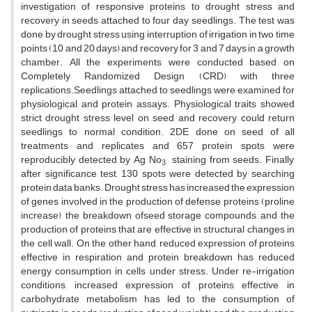
investigation of responsive proteins to drought stress and
recovery in seeds attached to four day seedlings. The test was
done by drought stress using interruption of irrigation in two time
points (10 and 20 days) and recovery for 3 and 7 days in a growth
chamber. All the experiments were conducted based on
Completely Randomized Design (CRD) with three
replications.Seedlings attached to seedlings were examined for
physiological and protein assays. Physiological traits showed
strict drought stress level on seed and recovery could return
seedlings to normal condition. 2DE done on seed of all
treatments and replicates and 657 protein spots were
reproducibly detected by Ag No
staining from seeds. Finally,
3
after significance test, 130 spots were detected by searching
protein data banks. Drought stress has increased the expression
of genes involved in the production of defense proteins (proline
increase), the breakdown ofseed storage compounds, and the
production of proteins that are effective in structural changes in
the cell wall. On the other hand, reduced expression of proteins
effective in respiration and protein breakdown has reduced
energy consumption in cells under stress. Under re-irrigation
conditions, increased expression of proteins effective in
carbohydrate metabolism has led to the consumption of