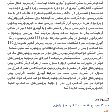
گندم در شرایط تنش خشکی و آبیاری مجدد می­باشد. آزمایش با اعمال تنش
خشکی با قطع کامل آبیاری در دو دوره ده و بیست روزه و آبیاری مجدد به­
مدت سه و هفت روز در اتاقک رشد در قالب یک طرح کاملاً تصادفی با سه
تکرار زیستی انجام گرفت. بذور متصل به گیاهچه برای سنجش فیزیولوژیک
و پروتیوم مورد بررسی قرار گرفتند. بررسی صفات فیزیولوژیک به­خوبی
شدت تنش و تاثیر تنش بر بذر را نشان داد و با آبیاری مجدد نیز در تمامی
آزمایشات بذر به شرایط شاهد بسیار نزدیک شد. بررسی پروتئوم با
الکتروفورز دوبعدی در بذر تمامی تیمارها انجام و657 لکه پروتئینی با رنگ­
آمیزی نیترات نقره مشاهده شدند. در نهایت پس از آنالیز معنی‌داری130
لکه انتخاب و پس از جستجو در بانک­های اطلاعاتی پروتئین، شناسایی شدند.
تنش خشکی موجب افزایش بیان ژن‌های موثر در تولید پروتئین‌های دفاعی
(افزایش پرولین)، شکسته­شدن ترکیبات ذخیره‌ای بذر و تولید پروتئین‌های
موثر در تغییرات ساختمانی دیواره سلول شد. از طرف دیگر کاهش بیان
پروتئین‌های موثر در تنفس و تجزیه پروتئین موجب کاهش مصرف انرژی در
سلول در شرایط تنش شد. در شرایط آبیاری مجدد افزایش بیان
پروتئین‌های موثر در متابولیسم کربوهیدرات‌ها موجب مصرف مواد غذایی
موجود در بذر (کاهش وزن بذر) و تولید پروتئین‌های ساختمانی جدید
(حضور برگ و ریشه جدید) شد.
کلیدواژه‌ها
بذر گندم
پروتئوم
خشکی
فیزیولوژی