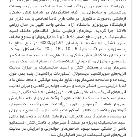
این راستا، به‌منظور بررسی تأثیر اسید سالیسیلیک‌ بر برخی خصوصیات
بیوشیمیایی و جوانه‌زنی بذر گیاه آفتابگردان در شرایط تنش خشکی،
آزمایشی به‌صورت فاکتوریل در قالب طرح کاملاً تصادفی با سه تکرار در
آزمایشگاه فیزیولوژی دانشگاه آزاد اسلامی واحد کلیبر در سال زراعی
1396 اجرا گردید. تیمارهای آزمایش شامل غلظت‌های مختلف اسید
سالیسیلیک‌ در چهار سطح (صفر، 5/0، 1 و 5/1 میلی‌مولار) و سطوح مختلف
تنش خشکی ایجادشده با پلی­اتیلن گلایکول6000 در پنج سطح با
پتانسیل‌های صفر (آب مقطر)، 5-، 10-، 15- و 20- مگاپاسکال) بودند.
نتایج نشان داد که اثر تنش خشکی و غلظت‌های مختلف اسید سالیسیلیک‌ بر
مؤلفه‌های جوانه­زنی و آنزیم‌های آنتی‌اکسیدانت در سطح احتمال یک درصد
معنی‌دار بود. برهمکنش تنش و اسید سالیسیلیک‌ بر میزان فعالیت
آنزیم‌های سوپراکسید دیسموتاز، آسکوربات پراکسیداز، بنیه بذر، طول
ریشه‌چه و ساقه‌چه معنی‌دار بود. نتایج مقایسه میانگین داده‌ها نشان داد
که با افزایش تنش خشکی درصد و سرعت جوانه‌زنی کاهش و میزان فعالیت
آنزیم‌های آنتی‌اکسیدانت افزایش یافت. در پژوهش انجام­شده کاربرد پیش­
تیمار اسید سالیسیلیک‌ با غلظت‌های 1 و5/
0
میلی‌مولار باعث افزایش
معنی‌دار فعالیت آنزیم‌های مالون ‌دی‌آلدئید، سوپراکسید دیسموتاز،
گلوتاتیون پراکسیداز، کاتالاز، آسکوربات پراکسیداز و مؤلفه‌های جوانه­زنی
در مقایسه با شاهد گردید. نتایج کلی این آزمایش نشان داد که محلول‌پاشی
اسید سالیسیلیک‌ به‌ویژه در غلظت‌ 1 میلی‌مولار با کاهش تنش اکسیداتیو
ناشی از خشکی سبب بهبود شاخص‌های جوانه‌رنی و افزایش در فعالیت
آنزیم‌های آنتی‌اکسیدانت در بذر آفتابگردان شد.