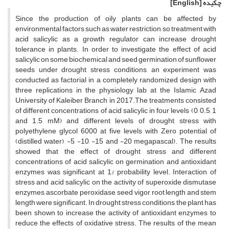
چکیده
[English]
Since the production of oily plants can be affected by
environmental factors such as water restriction, so treatment with
acid salicylic as a growth regulator can increase drought
tolerance in plants. In order to investigate the effect of acid
salicylic on some biochemical and seed germination of sunflower
seeds under drought stress conditions, an experiment was
conducted as factorial in a completely randomized design with
three replications in the physiology lab at the Islamic Azad
University of Kaleiber Branch in 2017.The treatments consisted
of different concentrations of acid salicylic in four levels (0, 0.5, 1
and 1.5 mM) and different levels of drought stress with
polyethylene glycol 6000 at five levels with Zero potential of
(distilled water), -5, -10, -15 and -20 megapascal). The results
showed that the effect of drought stress and different
concentrations of acid salicylic on germination and antioxidant
enzymes was significant at 1% probability level. Interaction of
stress and acid salicylic on the activity of superoxide dismutase
enzymes, ascorbate peroxidase, seed vigor, root length and stem
length were significant. In drought stress conditions, the plant has
been shown to increase the activity of antioxidant enzymes to
reduce the effects of oxidative stress. The results of the mean