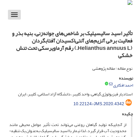
Toggle
vigation
تأثیر اسید سالیسیلیک‌ بر شاخص‌های جوانه‌زنی، بنیه بذر و
فعالیت برخی آنزیم‌های آنتی‌اکسیدان آفتابگردان
(Helianthus annuus L.) رقم آرماویرسکی تحت تنش
خشکی
نوع مقاله : مقاله پژوهشی
نویسنده
احمد افکاری
استادیار فیزیولوژی گیاهی، واحد کلیبر، دانشگاه آزاد اسلامی، کلیبر، ایران
10.22124/JMS.2020.4342
چکیده
از آن­جایی­که تولید گیاهان روغنی می‌تواند تحت تأثیر عوامل محیطی مانند
محدودیت آب قرار گیرد، لذا تیمار با اسید سالیسیلیک‌ به‌عنوان یک تنظیم­
کننده ‌رشد، قادر است مقاومت به خشکی را در گیاهان افزایش دهد. در