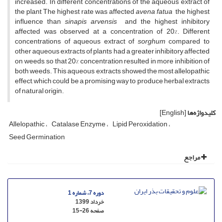
increased. In different concentrations of the aqueous extract of
the plant The highest rate was affected
a
vena fatua
the highest
influence than
s
inapis arvensis
and the highest inhibitory
affected was observed at a concentration of 20%. Different
concentrations of aqueous extract of
sorghum
compared to
other aqueous extracts of plants had a greater inhibitory affected
on weeds, so that 20% concentration resulted in more inhibition of
both weeds. This aqueous extracts showed the most allelopathic
effect, which could be a promising way to produce herbal extracts
of natural origin.
کلیدواژه‌ها
[English]
Allelopathic
Catalase Enzyme
Lipid Peroxidation
Seed Germination
مراجع
دوره 7، شماره 1
خرداد 1399
صفحه
15-26