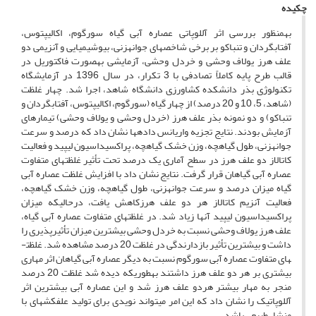
چکیده
به­منظور بررسی اثر آللوپاتی عصاره آبی گیاه سورگوم، اکالیپتوس،
آفتابگردان و تنباکو بر برخی شاخص­های جوانه­زنی، بیوشیمیایی و آنزیمی دو
علف هرز یولاف وحشی و خردل وحشی، آزمایشی به­صورت فاکتوریل در
قالب طرح پایه کاملاً تصادفی با 3 تکرار، در سال 1396 در آزمایشگاه
تکنولوژی بذر دانشکده کشاورزی دانشگاه شاهد، اجرا شد. چهار غلظت
(شاهد، 5، 10 و 20 درصد) از چهار گیاه (سورگوم، اکالیپتوس، آفتابگردان و
تنباکو) و دو نمونه بذر علف هرز (خردل وحشی و یولاف وحشی) تیمارهای
آزمایش بودند. نتایج تجزیه واریانس داده­ها نشان داد که درصد و سرعت
جوانه­زنی، طول گیاهچه، وزن خشک گیاهچه، پراکسیداسیون لیپید و فعالیت
کاتالاز دو علف هرز در سطح آماری یک درصد تحت تأثیر غلظت­های متفاوت
عصاره آبی گیاهان قرار گرفت. نتایج نشان داد با افزایش غلظت عصاره آبی
گیاه میزان درصد و سرعت جوانه­زنی، طول گیاهچه، وزن خشک گیاهچه،
فعالیت آنزیم کاتالاز هر دو علف هرزکاهش یافت، در­حالی­که میزان
پراکسیداسیون لیپید آن­ها زیاد شد. در غلظت­های متفاوت عصاره آبی گیاه،
علف هرز یولاف وحشی نسبت به خردل وحشی بیش­ترین میزان تأثیرپذیری را
داشت و بیش­ترین تأثیر بازدارندگی در غلظت 20 درصد مشاهده شد. غلظت­
های متفاوت عصاره آبی سورگوم نسبت به دیگر عصاره آبی گیاهان اثر مهاری
بیش­تری بر هر دو علف هرز داشتند به­طوری­که دیده شد غلظت 20 درصد
منجر به مهار بیش­تر هردو علف هرز شد و این عصاره آبی بیش­ترین اثر
آللوپاتیک را نشان داد که این امر می­تواند نویدی برای تولید علف­کش­های با
منشاء طبیعی باشد.