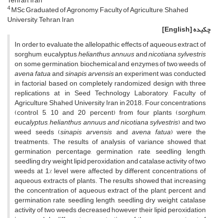
Tehran, Iran
4
MSc Graduated of Agronomy, Faculty of Agriculture, Shahed
University, Tehran, Iran
چکیده
[English]
In order to evaluate the allelopathic effects of aqueous extract of
sorghum, eucalyptus,
helianthus annuus
and
nicotiana sylvestris
on some germination, biochemical and enzymes of two weeds of
a
vena fatua
and
s
inapis arvensis
an experiment was conducted
in factorial based on completely randomized design with three
replications at in Seed Technology Laboratory, Faculty of
Agriculture, Shahed University, Iran in 2018. Four concentrations
(control, 5, 10 and 20 percent) from four plants (
sorghum,
eucalyptus, helianthus annuus and nicotiana sylvestris
) and two
weed seeds (
s
inapis arvensis
and
a
vena fatua
) were the
treatments. The results of analysis of variance showed that
germination percentage, germination rate, seedling length,
seedling dry weight, lipid peroxidation and catalase activity of two
weeds at 1% level were affected by different concentrations of
aqueous extracts of plants. The results showed that increasing
the concentration of aqueous extract of the plant, percent and
germination rate, seedling length, seedling dry weight, catalase
activity of two weeds decreased however their lipid peroxidation