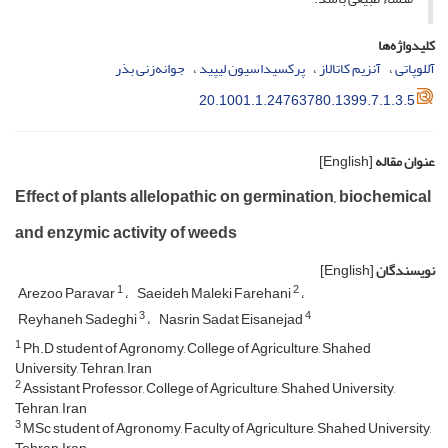
کلیدواژه‌ها
آللوپاتی
آنزیم کاتالاز
پرکسیداسیون لیپید
جوانه‌زنی بذر
20.1001.1.24763780.1399.7.1.3.5
عنوان مقاله
[English]
Effect of plants allelopathic on germination, biochemical
and enzymic activity of weeds
نویسندگان
[English]
1
2
Arezoo Paravar
Saeideh Maleki Farehani
3
4
Reyhaneh Sadeghi
Nasrin Sadat Eisanejad
1
Ph.D student of Agronomy, College of Agriculture, Shahed
University, Tehran, Iran
2
Assistant Professor, College of Agriculture, Shahed University,
Tehran, Iran
3
MSc student of Agronomy, Faculty of Agriculture, Shahed University,