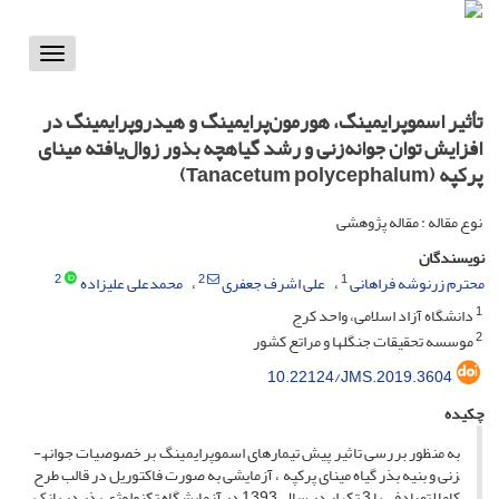
Toggle
vigation
تأثیر اسموپرایمینگ، هورمون‌پرایمینگ و هیدروپرایمینگ در
افزایش توان جوانه‌زنی و رشد گیاهچه بذور زوال‌یافته مینای
پرکپه (Tanacetum polycephalum)
نوع مقاله : مقاله پژوهشی
نویسندگان
2
2
1
محترم زرنوشه فراهانی
علی اشرف جعفری
محمدعلی علیزاده
1
دانشگاه آزاد اسلامی، واحد کرج
2
موسسه تحقیقات جنگلها و مراتع کشور
10.22124/JMS.2019.3604
چکیده
به منظور بررسی تاثیر پیش تیمارهای اسموپرایمینگ بر خصوصیات جوانه­
زنی و بنیه بذر گیاه مینای پرکپه ، آزمایشی به صورت فاکتوریل در قالب طرح
کاملا تصادفی با 3 تکرار در سال 1393 در آزمایشگاه تکنولوژی بذر در بانک