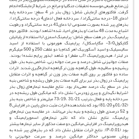
ژن منابع طبیعی موسسه تحقیقات جنگل­ها و مراتع در شرایط آزمایشگاه انجام
گرفت. فاکتورهای آزمایش شامل: زوال بذر در 4 سطح: سردخانه پایه
(دمای 18-درجه سانتی‌گراد)، سردخانه فعال (دمای4 درجه سانتی‌گراد)،
بذرهای پیر شده بصورت مصنوعی (با دمای41 درجه سانتی‌گراد و رطوبت
اشباع به مدت 48 ساعت) و بذرهای احیاء شده (شاهد) بودند. فاکتور دوم
پرایمینگ بذر در هفت سطح شامل: پرایمینگ اسمزی (با استفاده از پلی­اتیلن
گلایکول3/0- مگاپاسکال)، پرایمینگ هورمونی با استفاده از اسید
سالیسیلیک و اسید آسکوربیک (هر کدام با دو غلظت 250 و 500 میلیگرم
در لبتر)، هیدروپرایمینگ (آب مقطر) و شاهد (بذور پرایم نشده) بودند.
صفات جوانه­زنی شامل درصد و سرعت جوانه زنی، شاخص بنیه بذر، طول
ریشه­چه و ساقه­چه، طول گیاهچه، وزن تر گیاهچه اندازه‌گیری شدند. اثرات
ساده دو فاکتور بر روی کلیه صفات بجز وزن تر گیاهچه و اثرات متقابل
پرایمینگ در زوال بذر نیر برای کلیه صفات بجز طول ریشچه و شاخص بنیه
بذر در سطح یک درصد معنی‌دار بود. نتایج مقایسه تیمارهای زوال بذر
(شرایط نگهداری و پیری زودرس) نشان داد که میانگین طول ریشه‌چه در
سردخانه پایه و فعال بترتیب 31/21 ،73/19 میلی‌متر و شاخص بنیه بذر
(01/32 و 81/20) بود که نشاندهنده اثرات مثبت دمای پایین در افزایش 8
و 52 درصدی طول ریشچه و بنیه بذر می‌باشد. در مقایسه بین تیمارهای
پرایمینگ، نتایج نشان داد که تاثیر تیمارهای اسموپرایمینگ و
هیدروپرایمینگ در افزایش میانگین دو صفت مذکور از سایر تیمارها بیشتر
بود (P<0.01). نتایج اثرات متقابل نشان داد که در بذرهای پیر شده به
روش مصنوعی حداکثر میانگین درصد و سرعت جوانه­زنی با