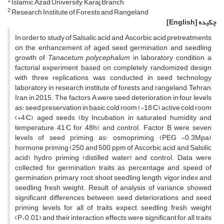
1
Islamic Azad University, Karaj Branch
2
Research Institute of Forests and Rangeland
چکیده
[English]
In order to study of Salsalic acid and Ascorbic acid pretreatments
on the enhancement of aged seed germination and seedling
growth of
Tanacetum polycephalum
in laboratory condition, a
factorial experiment based on completely randomized design
with three replications was conducted in seed technology
laboratory in research institute of forests and rangeland, Tehran,
Iran in 2015. The factors A were seed deterioration in four levels
as: seed preservation in basic cold room (-18°C), active cold room
(+4°C), aged seeds (by Incubation in saturated humidity and
temperature 41°C for 48h), and control. Factor B were seven
levels of seed priming as: osmopriming (PEG -0.3Mpa),
hormone priming (250 and 500 ppm of Ascorbic acid and Salsilic
acid), hydro priming (distilled water) and control. Data were
collected for germination traits as percentage and speed of
germination, primary root, shoot seedling length, vigor index and
seedling fresh weight. Result of analysis of variance showed
significant differences between seed deteriorations and seed
priming levels for all of traits expect seedling fresh weight
(P<0.01) and their interaction effects were significant for all traits