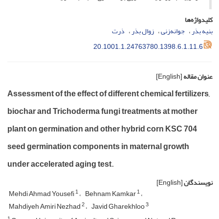
کلیدواژه‌ها
بنیه بذر
جوانه‌زنی
زوال بذر
ذرت
20.1001.1.24763780.1398.6.1.11.6
عنوان مقاله
[English]
Assessment of the effect of different chemical fertilizers,
biochar and Trichoderma fungi treatments at mother
plant on germination and other hybrid corn KSC 704
seed germination components in maternal growth
under accelerated aging test.
نویسندگان
[English]
1
1
Mehdi Ahmad Yousefi
Behnam Kamkar
2
3
Mahdiyeh Amiri Nezhad
Javid Gharekhloo
1