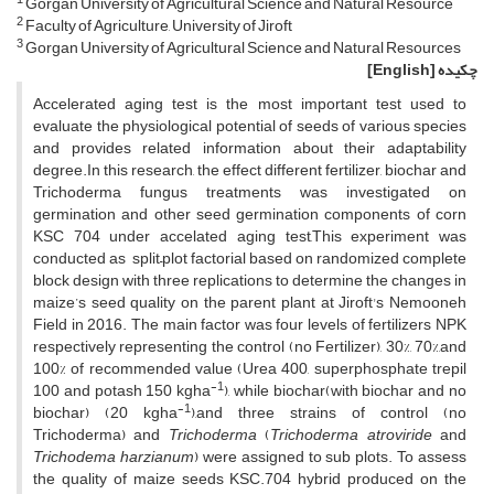
Gorgan University of Agricultural Science and Natural Resource
2
Faculty of Agriculture, University of Jiroft
3
Gorgan University of Agricultural Science and Natural Resources
چکیده
[English]
Accelerated aging test is the most important test used to
evaluate the physiological potential of seeds of various species
and provides related information about their adaptability
degree.In this research, the effect different fertilizer, biochar and
Trichoderma fungus treatments was investigated on
germination and other seed germination components of corn
KSC 704 under accelated aging test,This experiment was
conducted as split–plot factorial based on randomized complete
block design with three replications to determine the changes in
maize’s seed quality on the parent plant at Jiroft's Nemooneh
Field in 2016. The main factor was four levels of fertilizers NPK
respectively representing the control (no Fertilizer), 30%, 70%,and
100% of recommended value (Urea 400, superphosphate trepil
-1
100 and potash 150 kgha
), while biochar(with biochar and no
-1
biochar) (20 kgha
),and three strains of control (no
Trichoderma) and
Trichoderma
(
Trichoderma atroviride
and
Trichodema harzianum
) were assigned to sub plots. To assess
the quality of maize seeds KSC.704 hybrid produced on the