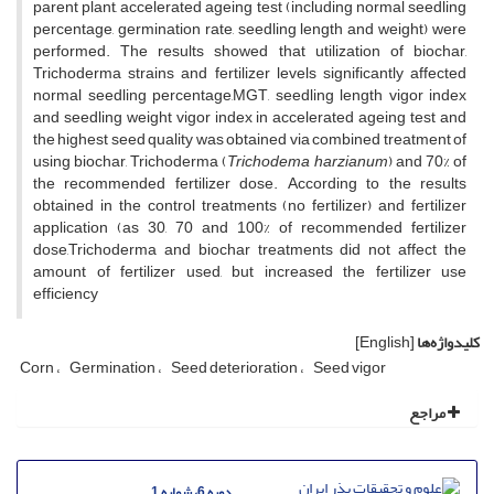
parent plant, accelerated ageing test (including normal seedling
percentage, germination rate, seedling length and weight) were
performed. The results showed that utilization of biochar,
Trichoderma strains and fertilizer levels significantly affected
normal seedling percentage,MGT, seedling length vigor index
and seedling weight vigor index in accelerated ageing test and
the highest seed quality was obtained via combined treatment of
using biochar, Trichoderma (
Trichodema harzianum
) and 70% of
the recommended fertilizer dose. According to the results
obtained in the control treatments (no fertilizer) and fertilizer
application (as 30, 70 and 100% of recommended fertilizer
dose,Trichoderma and biochar treatments did not affect the
amount of fertilizer used, but increased the fertilizer use
efficiency
کلیدواژه‌ها
[English]
Corn
Germination
Seed deterioration
Seed vigor
مراجع
دوره 6، شماره 1