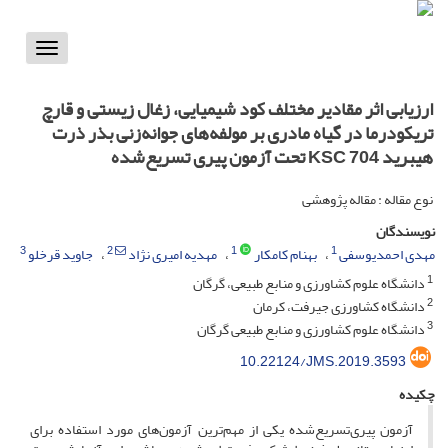
Toggle
vigation
ارزیابی اثر مقادیر مختلف کود شیمیایی، زغال زیستی و قارچ
تریکودرما در گیاه مادری بر مولفه‌های جوانه‌زنی بذر ذرت
هیبرید KSC 704 تحت آزمون پیری تسریع‌شده
نوع مقاله : مقاله پژوهشی
نویسندگان
3
2
1
1
مهدی احمدیوسفی
بهنام کامکار
مهدیه امیری نژاد
جاوید قرخلو
1
دانشگاه علوم کشاورزی و منابع طبیعی، گرگان
2
دانشگاه کشاورزی جیرفت، کرمان
3
دانشگاه علوم کشاورزی و منابع طبیعی گرگان
10.22124/JMS.2019.3593
چکیده
آزمون پیری‌تسریع‌شده یکی از مهم‌ترین آزمون‌های مورد استفاده برای