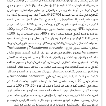
ارزیابی پتانسیل فیزیولوژیک بذور تولیدشده می‌باشد. این آزمایش جهت
بررسی اثر تیمار‌های مختلف کود، زغال زیستی حاصل از بقایای عدس و قارچ
تریکودرما در گیاه مادری بر جوانه‌زنی و سایر مولفه‌های جوانه‌زنی
گیاهچه‌های بذر ذرت (هیبرید KSC 704) تحت آزمون پیری تسریع‌شده، به
صورت اسپلیت پلات فاکتوریل بر پایه طرح بلوک‌های کامل تصادفی با سه
تکرار در مزرعه نمونه شهرستان جیرفت در سال 1395 اجرا شد. چهار
سطح کود (NPK) به­ترتیب (شاهد (بدون کود)،30 درصد،70 درصد و 100
درصد توصیه کودی منطقه به­میزان (اوره 400، سوپرفسفات ترپیل 100 و
پتاس 150 کیلوگرم در هکتار) به­عنوان فاکتور اصلی و دو سطح استفاده و
عدم استفاده از زغال زیستی (20 تن در هکتار) و سه سطح قارچ تریکودرما؛
شامل (شاهد (بدون قارچ)،
Trichoderma atroviride
و (
Trichodema
harzianum
به­عنوان فاکتورهای فرعی در نظر گرفته شدند. نتایج نشان
داد که جوانه‌زنی و شاخص جوانه‌زنی تحت تأثیر پیری تسریع‌شده کاهش
یافتند. همچنین استفاده از زغال زیستی، گونه‌ تریکودرما و سطوح مختلف
کودی بر درصد گیاهچه عادی، سرعت جوانه‌زنی، شاخص بنیه طولی گیاهچه
و شاخص بنیه وزنی گیاهچه تحت تنش پیری اثر معنی‌داری داشتند و حداکثر
کیفیت بذر تحت شرایط زغال زیستی، قارچ
Trichodema harzianum
و
سطح کودی 70 درصد حاصل شد. با توجه به­نتایج به­دست آمده در
تیمارهای شاهد (عدم مصرف کود) و مصرف کود (30، 70 و 100 درصد
توصیه کودی) تیمارهای مورد استفاده کمیت مصرف کود را تحت تأثیر قرار
نمی‌دهند، اما کارایی مصرف کود را افزایش می‌دهند همچنین استفاده از
زغال زیستی، سطوح کودی مختلف و نوع قارچ باعث افزایش کیفیت و
مرغوبیت بذور تولیدشده روی بوته مادری نسبت به شرایط شاهد شد