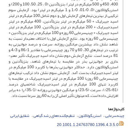
400، 450 و 500 میلی­گرم در لیتر)، بنزیل­آدنین (0 ، 25، 50، 100 و 200) و
استریگولاکتون (0، 01/0، 1/0 و 1 میلی­گرم در لیتر) بود. آزمایش سوم
ترکیبی از بهترین تیمارهای آزمایش اول و دوم شامل 100 میلی­گرم در لیتر
اسید جیبرلیک + 50 میلی­گرم در لیتر بنزیل­آدنین، 400 میلی­گرم در لیتر
اسید­جیبرلیک + 200 میلی­گرم در لیتر بنزیل­آدنین، 100 میلی­گرم در لیتر
اسید جیبرلیک + چینه­سرمایی 60 روزه و 100 میلی­گرم در لیتر بنزیل­آدنین +
چینه­سرمایی 60 روزه بود. نتایج آزمایش اول با اختلاف معنی­دار نسبت به
شاهد نشان داد بیشترین میانگین روزانه، سرعت و درصد جوانه­زنی به
ترتیب در تیمارهای 30، 60 و 70 روز چینه­سرمایی با مقادیر 86/1 و 4/3 و
81 درصد است. نتایج آزمایش دوم نشان داد اسید جیبرلیک تأثیر معنی­
داری بر جوانه­زنی بذر در مقایسه با تیمارهای شاهد، بنزیل­آدنین و
استریگولاکتون دارد. حداکثر جوانه­زنی بذرها با کاربرد 100 میلی­گرم در
لیتر اسیدجیبرلیک بدست آمد. آزمایش سوم نشان داد ترکیب تیمارهای
چینه­سرمایی 60 روزبا 100 میلی­گرم در لیتر اسیدجیبرلیک در مقایسه با
کاربرد تنهای 100 میلی­گرم در لیتر اسیدجیبرلیک شاخصهای درصد
(25/81%)، سرعت (23/5) و میانگین جوانه­زنی روزانه (35/1) را ده برابر
افزایش داده است، که می­توان تأثیر اصلی آن را به 60 روز سرما نسبت داد.
کلیدواژه‌ها
چینه‌سرمایی
استریگولاکتون
تنظیم‌کننده‌های رشد گیاهی
شقایق ایرانی
20.1001.1.24763780.1396.4.3.5.0