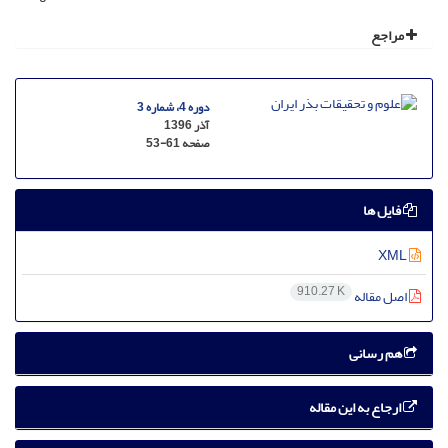
مراجع
دوره 4، شماره 3
آذر 1396
صفحه
53-61
فایل ها
XML
910.27 K
اصل مقاله
هم رسانی
ارجاع به این مقاله