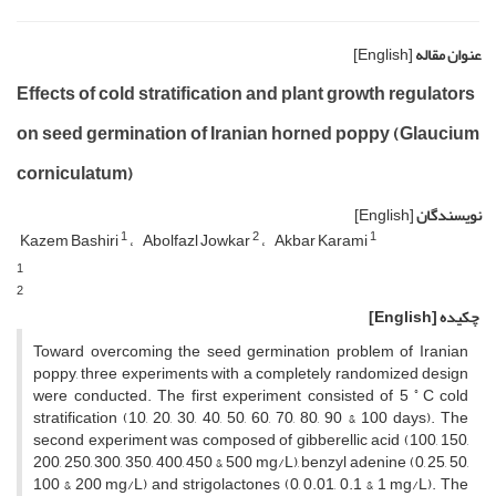
عنوان مقاله
[English]
Effects of cold stratification and plant growth regulators
on seed germination of Iranian horned poppy (Glaucium
corniculatum)
نویسندگان
[English]
1
2
1
Kazem Bashiri
Abolfazl Jowkar
Akbar Karami
1
2
چکیده
[English]
Toward overcoming the seed germination problem of Iranian
poppy, three experiments with a completely randomized design
◦
were conducted. The first experiment consisted of 5
C cold
stratification (10, 20, 30, 40, 50, 60, 70, 80, 90 & 100 days). The
second experiment was composed of gibberellic acid (100, 150,
200, 250, 300, 350, 400, 450 & 500 mg/L), benzyl adenine (0, 25, 50,
100 & 200 mg/L) and strigolactones (0, 0.01, 0.1 & 1 mg/L). The