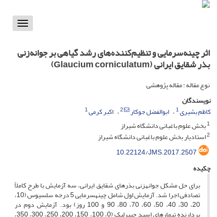
Toggle
vigation
اثر چینه‌سرمایی و تنظیم‌کننده‌های رشد گیاهی بر جوانه‌زنی
بذر شقایق ایرانی (Glaucium corniculatum)
نوع مقاله : مقاله پژوهشی
نویسندگان
1
2
1
کاظم بشیری
ابوالفضل جوکار
اکبر کرمی
1
بخش علوم باغبانی دانشگاه شیراز
2
استادیار بخش علوم باغبانی دانشگاه شیراز
10.22124/JMS.2017.2507
چکیده
برای حل مشکل جوانه­زنی بذرهای شقایق ایرانی، سه آزمایش با طرح کاملاً
تصادفی اجرا شد. آزمایش اول شامل چینه­سرمایی 5 درجه سلسیوس (10،
20، 30، 40، 50، 60، 70، 80، 90 و 100 روز) بود. آزمایش دوم در
بردارنده تیمارهای اسید جیبرلیک (0، 100، 150، 200، 250، 300، 350،