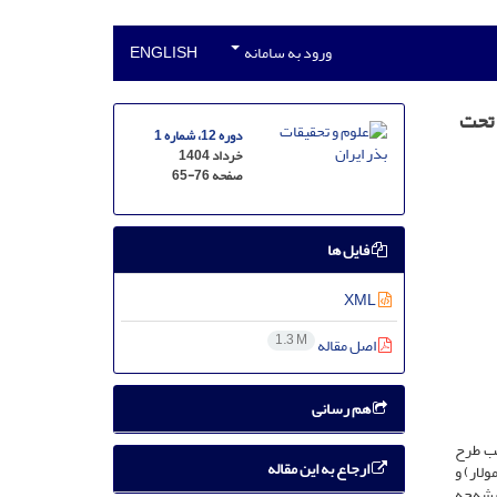
ورود به سامانه
ENGLISH
Phaseolus vulga.) رقم صدری تحت
دوره 12، شماره 1
خرداد 1404
صفحه
65-76
فایل ها
XML
1.3 M
اصل مقاله
هم رسانی
 قالب طرح
ارجاع به این مقاله
گاه محقق اردبیلی اجرا شد. تیمارها شامل چهار سطح شوری (0، 50، 100 و 150 میلی‌مولار) و
 ریشه‌چه