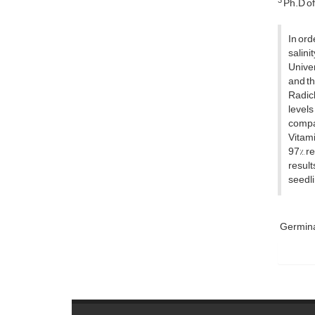
3
Ph.D of
In ord
salini
Univer
and th
Radicl
levels
compar
Vitami
97%, r
result
seedli
Germina