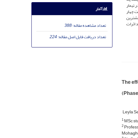
وتئین در تیمار
آمار
ا غلظت چهار
اشتند. همچنین، بیشترین
 شد. نتیجه‌گیری می‌شود که تیمار بذر با سطوح مختلف ویتامین U می‌تواند اثرات
تعداد مشاهده مقاله:
388
تعداد دریافت فایل اصل مقاله:
224
The eff
(Phaseo
Leyla S
1
MSc stu
2
Profess
Mohagheg