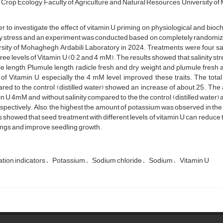
 Crop Ecology, Faculty of Agriculture and Natural Resources, University of 
er to investigate the effect of vitamin U priming on physiological and bi
ty stress and an experiment was conducted based on completely randomized 
sity of Mohaghegh Ardabili Laboratory in 2024. Treatments were four sal
ree levels of Vitamin U (0, 2 and 4 mM). The results showed that salinity 
e length, Plumule length, radicle fresh and dry weight and plumule fresh an
 of Vitamin U, especially the 4 mM level, improved these traits. The tot
ed to the control (distilled water) showed an increase of about 25. The
n U 4mM and without salinity compared to the the control (distilled water
espectively. Also, the highest the amount of potassium was observed in the
s showed that seed treatment with different levels of vitamin U can reduce t
ngs and improve seedling growth.
tion indicators
Potassium
Sodium chloride
Sodium
Vitamin U