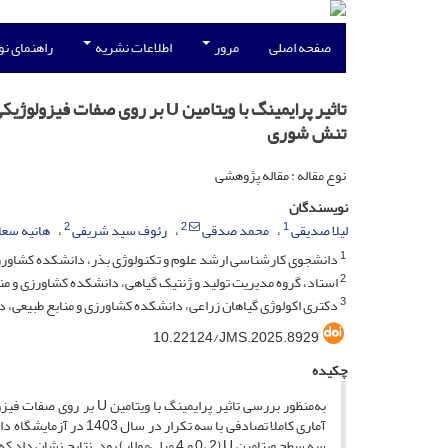
صفحه اصلی
مرور
اطلاعات نشریه
راهنمای ن
تنش شوری
نوع مقاله : مقاله پژوهشی
نویسندگان
2
2
1
لیلا صدیقی
محمد صدقی
رئوف سید شریفی
هانیه سع
1
دانشجوی کارشناسی ارشد علوم و تکنولوژی بذر، دانشکده کشاورزی و
2
استاد، گروه مدیریت تولید و ژنتیک گیاهی، دانشکده کشاورزی و مناب
3
دکتری اکولوژی گیاهان زراعی، دانشکده کشاورزی و منابع طبیعی، د
10.22124/JMS.2025.8929
چکیده
به‌منظور بررسی تاثیر پرا
سه سطح ویتامین U (0، 2 و 4 میلی‌مولار) 