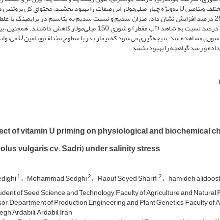
و ساقه‌چه را کاهش داد، ولی پرایمینگ بذر با آب مقطر، سطوح مختلف ویتامین U به‌ویژه چهار میلی‌مولار این صفات را بهبود بخشید. محتوای کل پر
با ویتامینU چهار میلی‌مولار نسبت به شاهد (آب مقطر) حدود 25 درصد افزایش نشان داد. میزان سدیم و نسبت سدیم به پتاسیم در پرایمینگ ب
میلی‌مولار ویتامین U و بدون شوری به ترتیب در حدود 84 و 97 درصد نسبت به شاهد (آب مقطر) و شوری 150 میلی‌مولار کاهش د
میزان پتاسیم در تیمار با ویتامینU چهار میلی‌مولار و سطح بدون شوری مشاهده
اده و رشد گیاهچه را بهبود بخشد.
ect of vitamin U priming on physiological and biochemical c
lus vulgaris cv. Sadri) under salinity stress
1
2
2
edighi
Mohammad Sedghi
Raouf Seyed Sharifi
hamideh alidoos
dent of Seed Science and Technology, Faculty of Agriculture and Natural Re
or, Department of Production Engineering and Plant Genetics, Faculty of A
h Ardabili, Ardabil, Iran