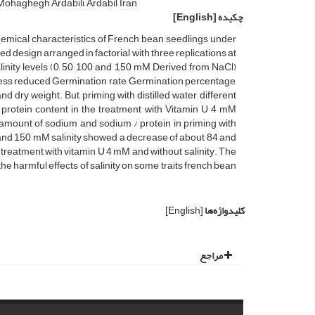
Mohaghegh Ardabili, Ardabil, Iran
چکیده
[English]
ochemical characteristics of French bean seedlings under
design arranged in factorial with three replications at
inity levels (0, 50, 100 and 150 mM Derived from NaCl)
stress reduced Germination rate, Germination percentage,
d dry weight. But priming with distilled water, different
al protein content in the treatment with Vitamin U 4 mM
 amount of sodium and sodium / protein in priming with
) and 150 mM salinity showed a decrease of about 84 and
 treatment with vitamin U 4 mM and without salinity. The
he harmful effects of salinity on some traits french bean
کلیدواژه‌ها
[English]
مراجع