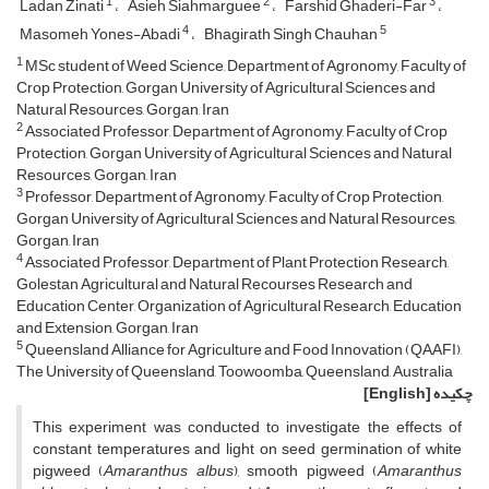
1
2
3
Ladan Zinati
Asieh Siahmarguee
Farshid Ghaderi-Far
4
5
Masomeh Yones-Abadi
Bhagirath Singh Chauhan
1
MSc student of Weed Science, Department of Agronomy, Faculty of
Crop Protection, Gorgan University of Agricultural Sciences and
Natural Resources, Gorgan, Iran
2
Associated Professor, Department of Agronomy, Faculty of Crop
Protection, Gorgan University of Agricultural Sciences and Natural
Resources, Gorgan, Iran
3
Professor, Department of Agronomy, Faculty of Crop Protection,
Gorgan University of Agricultural Sciences and Natural Resources,
Gorgan, Iran
4
Associated Professor, Department of Plant Protection Research,
Golestan Agricultural and Natural Recourses Research and
Education Center, Organization of Agricultural Research, Education
and Extension, Gorgan, Iran
5
Queensland Alliance for Agriculture and Food Innovation (QAAFI),
The University of Queensland, Toowoomba, Queensland, Australia
چکیده
[English]
This experiment was conducted to investigate the effects of
constant temperatures and light on seed germination of white
pigweed (
Amaranthus albus
)
,
smooth pigweed
(
Amaranthus