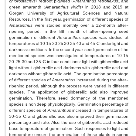
chlorostachys
)
,
redroot pigweed
(
Amaranthus retroflexus
)
,
and
green amaranth
(
Amaranthus viridis
) in 2018 and 2019 at
Gorgan University of Agricultural Sciences and Natural
Resources. In the first year, germination of different species of
Amaranthus
were studied monthly over a 12-month after-
ripening period. In the fifth month of after-ripening, seed
germination of different
Amaranthus
species was studied at
temperatures of 10, 15, 20, 25, 30, 35, 40, and 45 °C under light and
darkness conditions. In the second year, seed germination of the
mentioned species was investigated at temperatures of 10, 15,
20, 25, 30 and 35 °C in four conditions: light with gibberellic acid,
light without gibberellic acid, darkness with gibberellic acid and
darkness without gibberellic acid. The germination percentage
of different species of
Amaranthus
increased during the after-
ripening period; although the process were varied in different
species. The application of gibberellic acid also improved
germination. Therefore, seed dormancy of the mentioned
species is non deep physiologically. Germination percentage of
different species of
Amaranthus
increased in temperatures of
30-35 °C, and gibberellic acid also improved their germination
percentage and rate. Also, the use of gibberellic acid reduced
base temperature of germination. Such responses to light and
temperature ensure the germination of these plants in spring