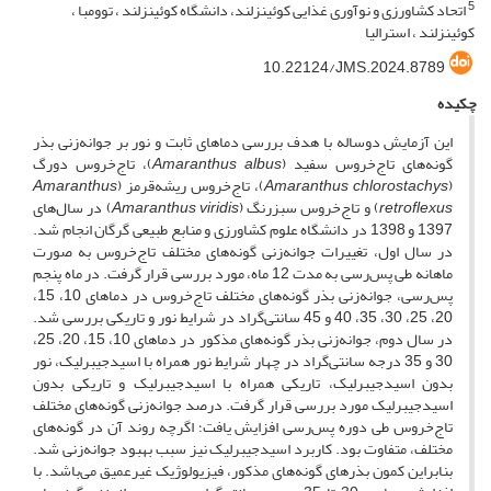
5
اتحاد کشاورزی و نوآوری غذایی کوئینزلند، دانشگاه کوئینزلند ، توومبا ،
کوئینزلند ، استرالیا
10.22124/JMS.2024.8789
چکیده
این آزمایش دوساله با هدف بررسی دماهای ثابت و نور بر جوانه‌زنی بذر
گونه‌های تاج‌خروس سفید (
Amaranthus albus
)، تاج‌خروس دورگ
(
Amaranthus chlorostachys
)، تاج‌خروس ریشه‌قرمز (
Amaranthus
retroflexus
) و تاج‌خروس سبزرنگ (
Amaranthus viridis
) در سال‌های
1397 و 1398 در دانشگاه علوم کشاورزی و منابع طبیعی گرگان انجام شد.
در سال اول، تغییرات جوانه‌زنی گونه‌های مختلف تاج‌خروس به صورت
ماهانه طی پس‌رسی به مدت 12 ماه، مورد بررسی قرار گرفت. در ماه پنجم
پس‌رسی، جوانه‌زنی بذر گونه‌های مختلف تاج‌خروس در دماهای 10، 15،
20، 25، 30، 35، 40 و 45 سانتی‌گراد در شرایط نور و تاریکی بررسی شد.
در سال دوم، جوانه‌زنی بذر گونه‌های مذکور در دماهای 10، 15، 20، 25،
30 و 35 درجه سانتی‌گراد در چهار شرایط نور همراه با اسیدجیبرلیک، نور
بدون اسیدجیبرلیک، تاریکی همراه با اسیدجیبرلیک و تاریکی بدون
اسیدجیبرلیک مورد بررسی قرار گرفت. درصد جوانه‌زنی گونه‌های مختلف
تاج‌خروس طی دوره پس‌رسی افزایش یافت؛ اگرچه روند آن در گونه‌های
مختلف، متفاوت بود. کاربرد اسیدجیبرلیک نیز سبب بهبود جوانه‌زنی شد.
بنابراین کمون بذرهای گونه‌های مذکور، فیزیولوژیک غیرعمیق می‌باشد. با