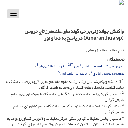
Toggle
vigation
واکنش جوانه‌زنی برخی گونه‌های علف‌هرز تاج‌خروس
(Amaranthus sp) در پاسخ به دما و نور
نوع مقاله : مقاله پژوهشی
نویسندگان
3
2
1
لادن زینتی
آسیه سیاهمرگویی
فرشید قادری فر
5
4
معصومه یونس آبادی
باقیراس باقیراس
1
1. دانشجوی کارشناسی ارشد رشته علوم علف‌های هرز، گروه زراعت، دانشکده
تولید گیاهی، دانشگاه علوم کشاورزی و منابع طبیعی گرگان
2
دانشیار، گروه زراعت دانشکده تولید گیاهی، دانشگاه علوم کشاورزی و منابع
طبیعی گرگان
3
استاد، گروه زراعت دانشکده تولید گیاهی، دانشگاه علوم کشاورزی و منابع
طبیعی گرگان
4
دانشیار، بخش تحقیقات گیاه‌پزشکی، مرکز تحقیقات و آموزش کشاورزی و منابع
طبیعی استان گلستان، سازمان تحقیقات، آموزش و ترویج کشاورزی، گرگان، ایران