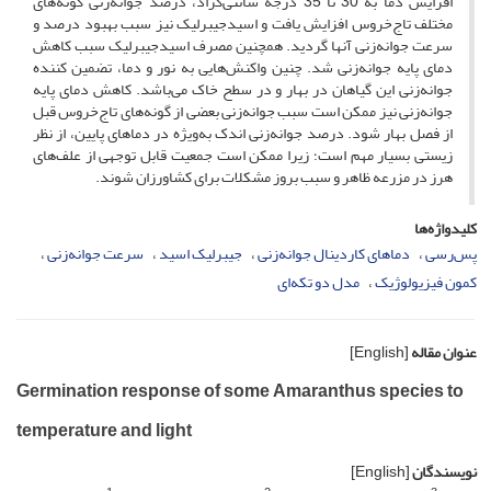
افزایش دما به 30 تا 35 درجه سانتی‌گراد، درصد جوانه‌زنی گونه‌های
مختلف تاج‌خروس افزایش یافت و اسیدجیبرلیک نیز سبب بهبود درصد و
سرعت جوانه‌زنی آنها گردید. همچنین مصرف اسیدجیبرلیک سبب کاهش
دمای پایه جوانه‌زنی شد. چنین واکنش‌هایی به نور و دما، تضمین کننده
جوانه‌زنی این گیاهان در بهار و در سطح خاک می‌باشد. کاهش دمای پایه
جوانه‌زنی نیز ممکن است سبب جوانه‌زنی بعضی از گونه‌های تاج‌خروس قبل
از فصل بهار شود. درصد جوانه‌زنی اندک به‌ویژه در دماهای پایین، از نظر
زیستی بسیار مهم است؛ زیرا ممکن است جمعیت قابل توجهی از علف‌های
هرز در مزرعه ظاهر و سبب بروز مشکلات برای کشاورزان شوند.
کلیدواژه‌ها
پس‌رسی
دماهای کاردینال جوانه‌زنی
جیبرلیک اسید
سرعت جوانه‌زنی
کمون فیزیولوژیک
مدل دو تکه‌ای
عنوان مقاله
[English]
Germination response of some Amaranthus species to
temperature and light
نویسندگان
[English]