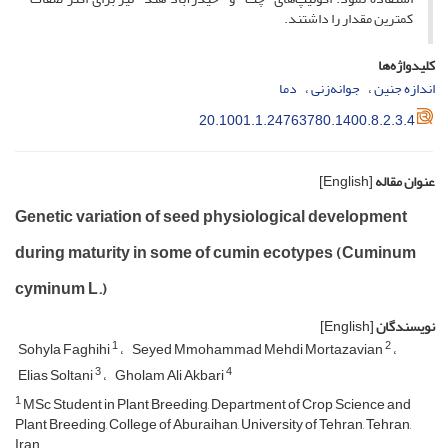
کم­ترین مقدار را داشتند.
کلیدواژه‌ها
اندازه‌ جنین
جوانه‌زنی
دما
20.1001.1.24763780.1400.8.2.3.4
عنوان مقاله
[English]
Genetic variation of seed physiological development
during maturity in some of cumin ecotypes (Cuminum
cyminum L.)
نویسندگان
[English]
1
2
Sohyla Faghihi
Seyed Mmohammad Mehdi Mortazavian
3
4
Elias Soltani
Gholam Ali Akbari
1
MSc Student in Plant Breeding, Department of Crop Science and
Plant Breeding, College of Aburaihan, University of Tehran, Tehran,
Iran