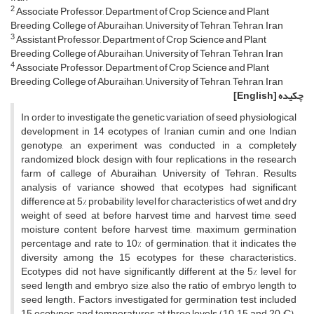
2
Associate Professor, Department of Crop Science and Plant
Breeding, College of Aburaihan, University of Tehran, Tehran, Iran
3
Assistant Professor, Department of Crop Science and Plant
Breeding, College of Aburaihan, University of Tehran, Tehran, Iran
4
Associate Professor, Department of Crop Science and Plant
Breeding, College of Aburaihan, University of Tehran, Tehran, Iran
چکیده
[English]
In order to investigate the genetic variation of seed physiological
development in 14 ecotypes of Iranian cumin and one Indian
genotype, an experiment was conducted in a completely
randomized block design with four replications in the research
farm of callege of Aburaihan, University of Tehran. Results
analysis of variance showed that ecotypes had significant
difference at 5% probability level for characteristics of wet and dry
weight of seed at before harvest time and harvest time, seed
moisture content before harvest time, maximum germination
percentage and rate to 10% of germination, that it indicates the
diversity among the 15 ecotypes for these characteristics.
Ecotypes did not have significantly different at the 5% level for
seed length and embryo size, also the ratio of embryo length to
seed length. Factors investigated for germination test included
15 ecotypes and temperatures at three levels (10, 15 and 20 °C).