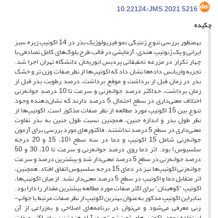
10.22124/JMS.2021.5216
چکیده
به­منظور بررسی تنوع ژنتیکی نمو فیزیولوژیک بذر در 14 اکوتیپ‌ زیره سبز
ایرانی و یک ژنوتیپ هندی، آزمایشی در قالب طرح بلوک‌های کامل تصادفی با
چهار تکرار در مزرعه تحقیقاتی پردیس ابوریحان دانشگاه تهران اجرا شد.
تجزیه واریانس داده‌ها نشان داد که اکوتیپ‌ها از نظر صفات وزن تر و خشک
بذر در زمان قبل از برداشت و موقع برداشت، درصد رطوبت بذر قبل از
زمان برداشت، حداکثر درصد جوانه‌زنی و سرعت تا 10 درصد جوانه‌زنی
اختلاف معنی‌داری در سطح احتمال 5 درصد دارند که نشان‌دهنده‌ وجود
تنوع بین 15 اکوتیپ مورد مطالعه از نظر صفات مذکور است. اکوتیپ‌ها از
نظر طول بذر و اندازه جنین، همچنین نسبت طول جنین به بذر تفاوت
معنی‌داری در سطح 5 درصد نداشتند. فاکتورهای مورد بررسی برای آزمون
جوانه‌زنی شامل 15 اکوتیپ و دما در سه سطح (10، 15 و 20 درجه
سلسیوس) بود. اثر دما روی درصد جوانه‌زنی و سرعت تا 10، 30 و 50
درصد جوانه‌زنی در سطح 5 درصد معنی‌دار شد و بیش­ترین درصد و سرعت
جوانه‌زنی اکوتیپ‌ها نیز در دمای 15 درجه سلسیوس اتفاق افتاد. همچنین،
اثر متقابل دما و اکوتیپ در سطح 5 درصد معنی‌دار نشد. از میان اکوتیپ‌ها،
اکوتیپ "کوهبنان" برای اکثر صفات مورد مطالعه بیش­ترین مقدار را دارا بود.
بنابراین اکوتیپ مذکور به‌عنوان بهترین اکوتیپ از نظر صفات مرتبط با جوانه­
زنی معرفی می‌شود و می‌توان در برنامه‌های اصلاحی و به‌زراعی از آن
استفاده نمود. اکوتیپ‌های "چت" و "حیدرآباد هند" نیز برای اکثر صفات