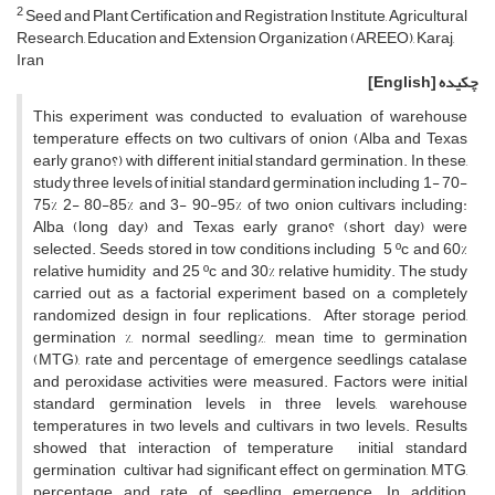
2
Seed and Plant Certification and Registration Institute, Agricultural
Research, Education and Extension Organization (AREEO), Karaj,
Iran
چکیده
[English]
This experiment was conducted to evaluation of warehouse
temperature effects on two cultivars of onion (Alba and Texas
early grano؟) with different initial standard germination. In these,
study three levels of initial standard germination including 1- 70-
75% 2- 80-85% and 3- 90-95% of two onion cultivars including:
Alba (long day) and Texas early grano؟ (short day) were
selected. Seeds stored in tow conditions including 5 ºc and 60%
relative humidity and 25 ºc and 30% relative humidity. The study
carried out as a factorial experiment based on a completely
randomized design in four replications. After storage period,
germination %, normal seedling%, mean time to germination
(MTG), rate and percentage of emergence seedlings catalase
and peroxidase activities were measured. Factors were initial
standard germination levels in three levels, warehouse
temperatures in two levels and cultivars in two levels. Results
showed that interaction of temperature initial standard
germination cultivar had significant effect on germination, MTG,
percentage and rate of seedling emergence. In addition,