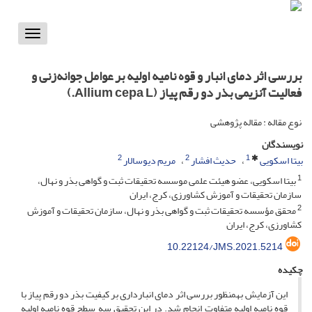
Toggle
vigation
بررسی اثر دمای انبار و قوه نامیه اولیه بر عوامل جوانه‌زنی و
فعالیت آنزیمی بذر دو رقم پیاز (Allium cepa L.)
نوع مقاله : مقاله پژوهشی
نویسندگان
2
2
1
بیتا اسکویی
حدیث افشار
مریم دیوسالار
1
بیتا اسکویی، عضو هیئت علمی موسسه تحقیقات ثبت و گواهی بذر و نهال،
سازمان تحقیقات و آموزش کشاورزی، کرج، ایران
2
محقق مؤسسه تحقیقات ثبت و گواهی بذر و نهال، سازمان تحقیقات و آموزش
کشاورزی، کرج، ایران
10.22124/JMS.2021.5214
چکیده
این آزمایش به­منظور بررسی اثر دمای انبارداری بر کیفیت بذر دو رقم پیاز با
قوه نامیه اولیه متفاوت انجام شد. در این تحقیق سه سطح قوه نامیه اولیه