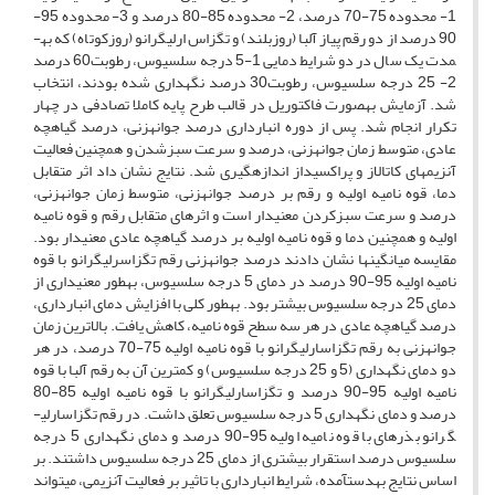
1- محدوده 75-70 درصد، 2- محدوده 85-80 درصد و 3- محدوده 95-
90 درصد از دو رقم پیاز آلبا (روزبلند) و تگزاس­ ارلی­گرانو (روزکوتاه) که به­
مدت یک سال در دو شرایط دمایی 1-5 درجه سلسیوس، رطوبت60 درصد
2- 25 درجه سلسیوس، رطوبت30 درصد نگهداری شده بودند، انتخاب
شد. آزمایش به­صورت فاکتوریل در قالب طرح پایه کاملا تصادفی در چهار
تکرار انجام شد. پس از دوره انبارداری درصد جوانه­زنی، درصد گیاهچه
عادی، متوسط زمان جوانه­زنی، درصد و سرعت سبز­شدن و همچنین فعالیت
آنزیم­های کاتالاز و پراکسیداز اندازه­گیری شد. نتایج نشان داد اثر متقابل
دما، قوه نامیه اولیه و رقم بر درصد جوانه­زنی، متوسط زمان جوانه­زنی،
درصد و سرعت سبز­کردن معنی­دار است و اثرهای متقابل رقم و قوه نامیه
اولیه و همچنین دما و قوه نامیه اولیه بر درصد گیاهچه عادی معنی­دار بود.
مقایسه میانگین­ها نشان دادند درصد جوانه­زنی رقم تگزاس­رلی­گرانو با قوه
نامیه اولیه 95-90 درصد در دمای 5 درجه سلسیوس، به­طور معنی­داری از
دمای 25 درجه سلسیوس بیش­تر بود. به­طور کلی با افزایش دمای انبارداری،
درصد گیاهچه عادی در هر سه سطح قوه نامیه، کاهش یافت. بالاترین زمان
جوانه­زنی به رقم تگزاس­ارلی­گرانو با قوه نامیه اولیه 75-70 درصد، در هر
دو دمای نگهداری (5 و 25 درجه سلسیوس) و کم­ترین آن به رقم آلبا با قوه
نامیه اولیه 95-90 درصد و تگزاس­ارلی­گرانو با قوه نامیه اولیه 85-80
درصد و دمای نگهداری 5 درجه سلسیوس تعلق داشت. در رقم تگزاس­ارلی­
گرانو بذرهای با قوه نامیه اولیه 95-90 درصد و دمای نگهداری 5 درجه
سلسیوس درصد استقرار بیش­تری از دمای 25 درجه سلسیوس داشتند. بر
اساس نتایج به­دست­آمده، شرایط انبارداری با تاثیر بر فعالیت آنزیمی، می­تواند